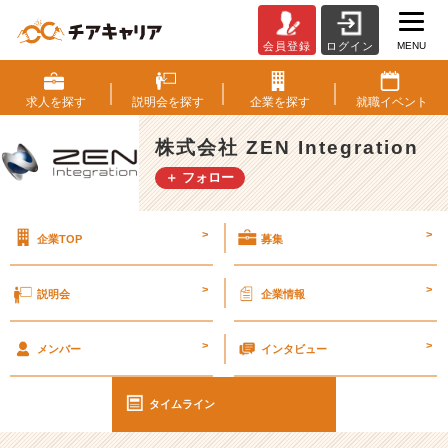
MENU
会員登録
ログイン
人
が
や
求人を
探す
説明会を
探す
企業を
探す
就職
イベント
り
た
株式会社 ZEN Integration
が
＋ フォロー
ら
な
い
>
>
企業TOP
募集
事
【仕
事】
>
>
説明会
企業情報
#
2
>
>
5
メンバー
インタビュー
卒
【株
タイムライン
式
会