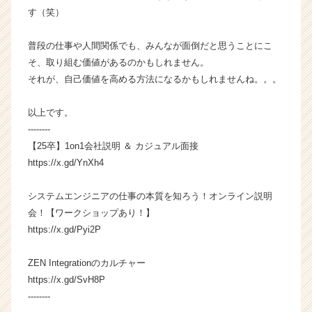
サ
す（笑）
イ
ト
普段の仕事や人間関係でも、みんなが面倒だと思うことにこ
チ
そ、取り組む価値があるのかもしれません。
ア
それが、自己価値を高める方法になるかもしれませんね。。。
キ
ャ
リ
以上です。
ア
--------
（C
【25卒】1on1会社説明 ＆ カジュアル面接
h
https://x.gd/YnXh4
e
e
システムエンジニアの仕事の本質を知ろう！オンライン説明
r
C
会！【ワークショップあり！】
a
https://x.gd/Pyi2P
r
e
ZEN Integrationのカルチャー
e
https://x.gd/SvH8P
r）
--------