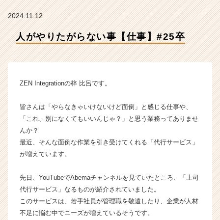
社
Z
2024.11.12
E
N
人がやりたがらない事【仕事】#25卒
I
n
t
e
ZEN Integrationの梓 比呂です。
g
r
a
皆さんは「やらなきゃいけないけど面倒」と感じる仕事や、
t
「これ、別になくてもいいんじゃ？」と思う業務ってありませ
i
んか？
o
最近、そんな面倒な作業を引き受けてくれる「代行サービス」
n
が増えています。
の
タ
イ
先日、YouTubeでAbemaチャンネルを見ていたところ、「上司
ム
代行サービス」なるものが紹介されていました。
ラ
このサービスは、若手社員が管理職を敬遠したり、企業が人材
イ
不足に悩む中でニーズが増えているそうです。
ン】