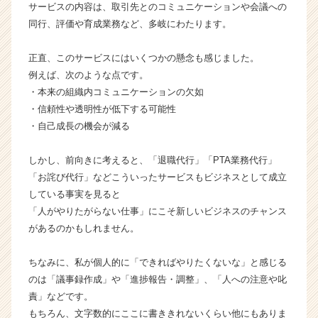
サービスの内容は、取引先とのコミュニケーションや会議への
|
同行、評価や育成業務など、多岐にわたります。
ベ
ン
チ
正直、このサービスにはいくつかの懸念も感じました。
ャ
例えば、次のような点です。
ー・
・本来の組織内コミュニケーションの欠如
成
・信頼性や透明性が低下する可能性
長
・自己成長の機会が減る
企
業
しかし、前向きに考えると、「退職代行」「PTA業務代行」
か
ら
「お詫び代行」などこういったサービスもビジネスとして成立
ス
している事実を見ると
カ
「人がやりたがらない仕事」にこそ新しいビジネスのチャンス
ウ
があるのかもしれません。
ト
が
ちなみに、私が個人的に「できればやりたくないな」と感じる
届
のは「議事録作成」や「進捗報告・調整」、「人への注意や叱
く
就
責」などです。
活
もちろん、文字数的にここに書ききれないくらい他にもありま