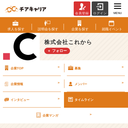
MENU
会員登録
ログイン
「当
た
り
求人を
探す
説明会を
探す
企業を
探す
就職
イベント
前
っ
株式会社これから
て
＋ フォロー
何
だ
ろ
>
>
企業TOP
募集
う。」
【株
式
>
>
企業情報
メンバー
会
社
>
こ
インタビュー
タイムライン
れ
か
>
企業マンガ
ら
の