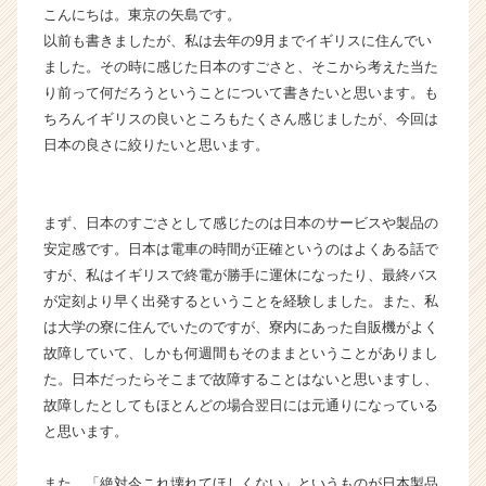
こんにちは。東京の矢島です。
が
以前も書きましたが、私は去年の9月までイギリスに住んでい
届
く
ました。その時に感じた日本のすごさと、そこから考えた当た
就
り前って何だろうということについて書きたいと思います。も
活
ちろんイギリスの良いところもたくさん感じましたが、今回は
サ
日本の良さに絞りたいと思います。
イ
ト
チ
まず、日本のすごさとして感じたのは日本のサービスや製品の
ア
キ
安定感です。日本は電車の時間が正確というのはよくある話で
ャ
すが、私はイギリスで終電が勝手に運休になったり、最終バス
リ
が定刻より早く出発するということを経験しました。また、私
ア
は大学の寮に住んでいたのですが、寮内にあった自販機がよく
（C
故障していて、しかも何週間もそのままということがありまし
h
た。日本だったらそこまで故障することはないと思いますし、
e
故障したとしてもほとんどの場合翌日には元通りになっている
e
r
と思います。
C
a
また、「絶対今これ壊れてほしくない」というものが日本製品