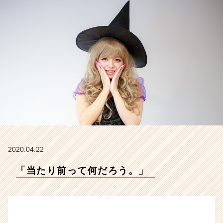
タ
イ
ム
ラ
イ
ン】
|
ベ
ン
チ
ャ
ー・
成
長
企
2020.04.22
業
「当たり前って何だろう。」
か
ら
ス
カ
ウ
ト