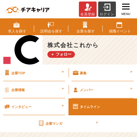
MENU
会員登録
ログイン
新
卒
の
求人を
探す
説明会を
探す
企業を
探す
就職
イベント
私
が
株式会社これから
入
＋ フォロー
社
３
週
>
>
企業TOP
募集
間
で
思
>
>
企業情報
メンバー
う
２
>
つ
インタビュー
タイムライン
の
こ
>
企業マンガ
と
【株