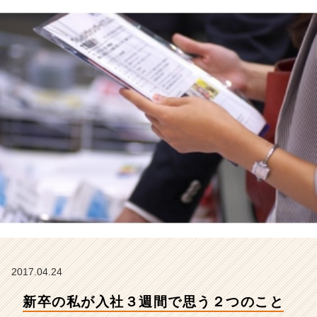
式
会
社
こ
れ
か
ら
の
タ
イ
ム
ラ
イ
ン】
|
ベ
ン
チ
ャ
2017.04.24
ー・
新卒の私が入社３週間で思う２つのこと
成
長