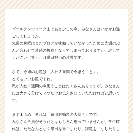
企
業
か
ら
ゴールデンウィークまであと少しの今、みなさんはいかがお過
ス
ごしでしょうか。
カ
ウ
先週の月曜はまだブログが稼働していなかったために先週のぶ
ト
んと合わせて連続の投稿となってしまっておりますが、許して
が
ください（笑）、月曜日担当の片貝です。
届
く
さて、今週のお題は「入社３週間で今思うこと」。
就
とてもいいお題ですね。
活
私が入社３週間の今思うことはたくさんありますが、みなさん
サ
イ
には大きく分けて２つだけお伝えさせていただければと思いま
ト
す。
チ
ア
まず１つめ、それは「費用対効果の大切さ」です。
キ
みなさん全員がそうだとはもちろん思っていませんが、学生時
ャ
代は、ただなんとなく毎日を過ごしたり、課題をこなしたりし
リ