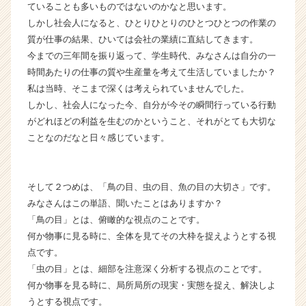
ていることも多いものではないのかなと思います。
ア
（C
しかし社会人になると、ひとりひとりのひとつひとつの作業の
h
質が仕事の結果、ひいては会社の業績に直結してきます。
e
今までの三年間を振り返って、学生時代、みなさんは自分の一
e
時間あたりの仕事の質や生産量を考えて生活していましたか？
r
私は当時、そこまで深くは考えられていませんでした。
C
しかし、社会人になった今、自分が今その瞬間行っている行動
a
がどれほどの利益を生むのかということ、それがとても大切な
r
e
ことなのだなと日々感じています。
e
r）
そして２つめは、「鳥の目、虫の目、魚の目の大切さ」です。
みなさんはこの単語、聞いたことはありますか？
「鳥の目」とは、俯瞰的な視点のことです。
何か物事に見る時に、全体を見てその大枠を捉えようとする視
点です。
「虫の目」とは、細部を注意深く分析する視点のことです。
何か物事を見る時に、局所局所の現実・実態を捉え、解決しよ
うとする視点です。