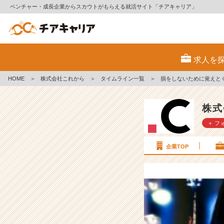
ベンチャー・成長企業からスカウトがもらえる就活サイト「チアキャリア」
損
を
求人を
し
な
HOME
＞
株式会社これから
＞
タイムライン一覧
＞
損をしないために覚えと
い
た
め
株式
に
＋ フ
覚
え
と
企業TOP
く、
３
つ
の
「魔
法
の