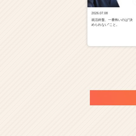
2026.07.08
就活終盤、一番怖いのは"決
められない"こと。