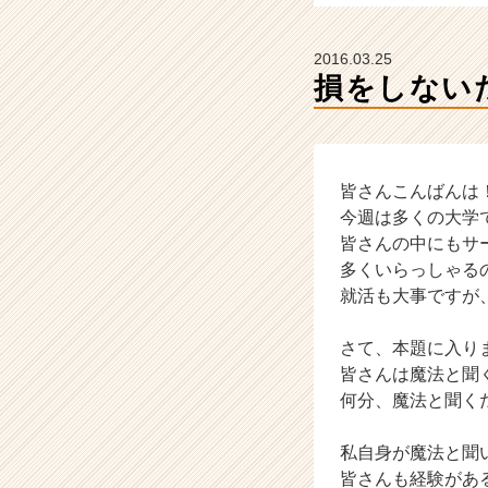
ャ
ー・
成
2016.03.25
長
損をしない
企
業
か
ら
ス
皆さんこんばんは
カ
今週は多くの大学
ウ
皆さんの中にもサ
ト
多くいらっしゃる
が
就活も大事ですが
届
く
さて、本題に入り
就
活
皆さんは魔法と聞
サ
何分、魔法と聞く
イ
ト
私自身が魔法と聞
チ
皆さんも経験があ
ア