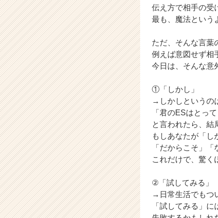
伝え方で相手の受
キ
最も、魔法という
ャ
リ
ア
ただ、そんな言葉
（C
例えば意図せず相
h
今日は、そんな意
e
e
①「しかし」
r
→しかしというの
C
a
「君のESはとっ
r
と言われたら、結
e
もしあなたが「し
e
「だからこそ」「
r）
これだけで、驚く
②「試してみる」
→日常生活でもつ
「試してみる」に
失敗するかもしれ