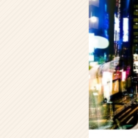
言
葉」
【株
式
会
社
こ
れ
か
ら
の
タ
イ
ム
ラ
イ
ン】
|
ベ
ン
チ