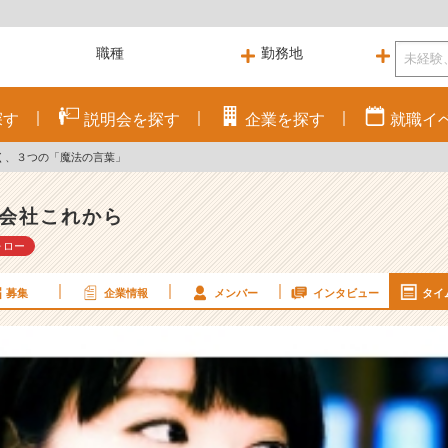
探す
説明会を
探す
企業を
探す
就職
イ
く、３つの「魔法の言葉」
会社これから
ォロー
募集
企業情報
メンバー
インタビュー
タイ