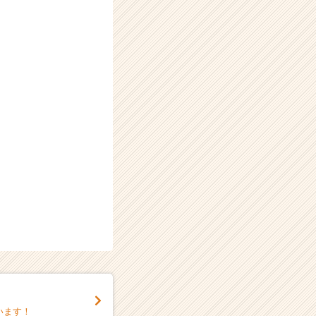
。
います！