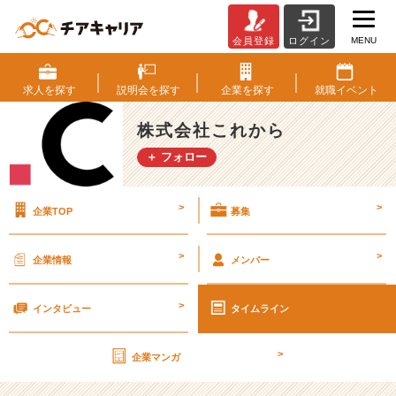
MENU
会員登録
ログイン
新
札、
出
求人を
探す
説明会を
探す
企業を
探す
就職
イベント
周
り
株式会社これから
始
＋ フォロー
め
ま
し
>
>
企業TOP
募集
た
ね！
ま
>
>
企業情報
メンバー
だ
S
>
N
インタビュー
タイムライン
S
の
>
企業マンガ
笑
顔