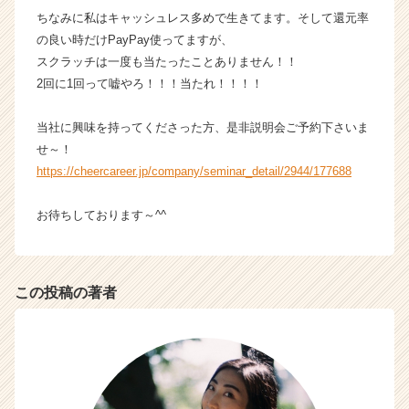
ちなみに私はキャッシュレス多めで生きてます。そして還元率
の良い時だけPayPay使ってますが、
スクラッチは一度も当たったことありません！！
2回に1回って嘘やろ！！！当たれ！！！！
当社に興味を持ってくださった方、是非説明会ご予約下さいま
せ～！
https://cheercareer.jp/company/seminar_detail/2944/177688
お待ちしております～^^
この投稿の著者