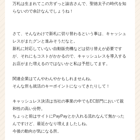
活
万札は生まれてこの方ずっと諭吉さんで、聖徳太子の時代を知
サ
らないので余計なんでしょうね！
イ
ト
チ
さて、そんなわけで新札に切り替わるという事は、キャッシュ
ア
レスがまたグンと進みそうだなと。
キ
新札に対応していない自動販売機などは切り替えが必要です
ャ
リ
が、それにもコストがかかるので、キャッシュレスを導入する
ア
お店がまた増えるのではないかと私は予想してます。
（C
h
関連企業はてんやわんやかもしれませんね。
e
そんな所も就活のキーポイントになってきたりして！
e
r
キャッシュレス決済は当社の事業の中でもEC部門において親
C
a
和性の高い分野。
r
ちょっと前はサイトにPayPayとか入れる流れなんて無かった
e
んですけど、最近かなり増えましたしね。
e
今後の動向が気になる所。
r）