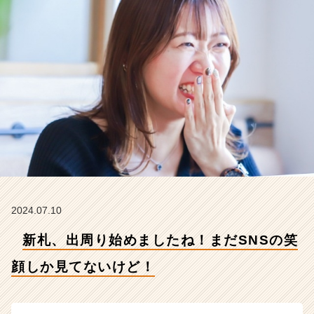
し
か
見
て
な
い
け
ど！
【株
式
会
社
こ
れ
か
2024.07.10
ら
新札、出周り始めましたね！まだSNSの笑
の
タ
顔しか見てないけど！
イ
ム
ラ
イ