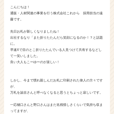
ン】
こんにちは！
|
通販・人材関連の事業を行う株式会社これから 採用担当の遠
ベ
藤です。
ン
チ
ャ
先日お札が新しくなりましたね！
ー・
出社するなり「また折りたたんだら笑顔になるのか！？と話題
成
に。
長
早速Xで目のとこ折りたたんでいる人見つけて共有するなどし
企
て一笑いしました。
業
良い大人もこーゆーのが楽しい！
か
ら
ス
カ
しかし、今まで慣れ親しんだお札に印刷された偉人の方々です
ウ
が、
ト
万札を諭吉さんと呼べなくなると思うとちょっと寂しいです。
が
届
一応樋口さんと野口さんはまだ名残惜しさくらいで気持ち収ま
く
ってますが、
就