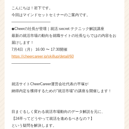
|
こんにちは！岩下です。
ベ
今回はマインドセットセミナーのご案内です。
ン
───────────────
チ
◆Cheerの社長が登壇｜就活:secret:テクニック解説講座
ャ
ー・
最新の就活市場の動向を就職サイトの社長ならではの内容をお
成
届けします！
長
7月4日（月） 16:00 〜 17:30開催
企
https://cheercareer.jp/skillup/detail/60
業
───────────────
か
ら
ス
カ
就活サイトCheerCareer運営会社代表の平塚が
ウ
納得内定を獲得するための"就活市場"の講座を開催します！
ト
が
届
目まぐるしく変わる就活市場動向のデータ解説を元に、
く
【24卒ってどうやって就活を進めるべきなの？】
就
という疑問を解決します。
活