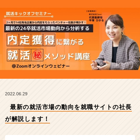
が
解
説
し
ま
す！
【株
式
会
社
C
h
e
e
r
2022.06.29
の
最新の就活市場の動向を就職サイトの社長
タ
イ
が解説します！
ム
ラ
イ
ン】