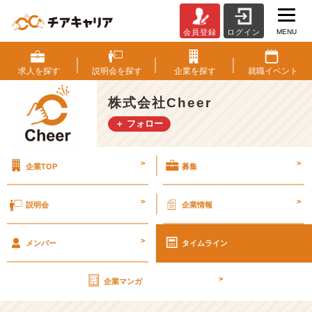
MENU
会員登録
ログイン
最
新
の
求人を
探す
説明会を
探す
企業を
探す
就職
イベント
就
活
株式会社Cheer
市
＋ フォロー
場
の
動
>
>
企業TOP
募集
向
を
就
>
>
説明会
企業情報
職
サ
>
イ
メンバー
タイムライン
ト
の
>
企業マンガ
社
長