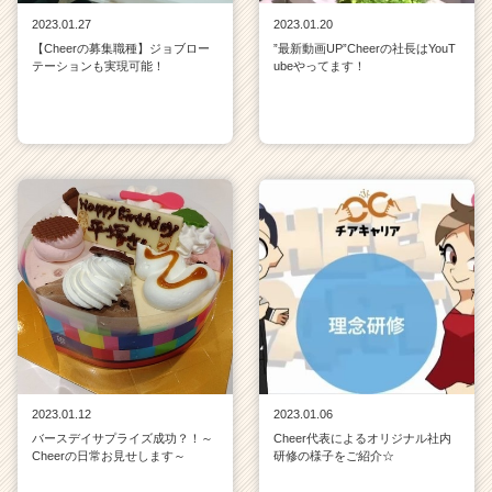
2023.01.27
2023.01.20
【Cheerの募集職種】ジョブロー
”最新動画UP”Cheerの社長はYouT
テーションも実現可能！
ubeやってます！
2023.01.12
2023.01.06
バースデイサプライズ成功？！～
Cheer代表によるオリジナル社内
Cheerの日常お見せします～
研修の様子をご紹介☆