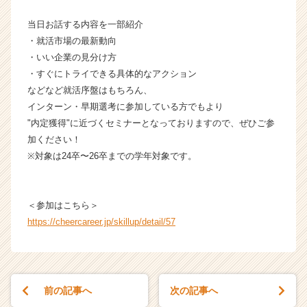
サ
イ
当日お話する内容を一部紹介
ト
・就活市場の最新動向
チ
・いい企業の見分け方
ア
・すぐにトライできる具体的なアクション
キ
などなど就活序盤はもちろん、
ャ
インターン・早期選考に参加している方でもより
リ
ア
"内定獲得"に近づくセミナーとなっておりますので、ぜひご参
（C
加ください！
h
※対象は24卒〜26卒までの学年対象です。
e
e
r
＜参加はこちら＞
C
https://cheercareer.jp/skillup/detail/57
a
r
e
e
r）
前の記事へ
次の記事へ