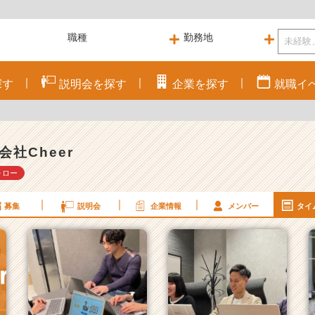
探す
説明会を
探す
企業を
探す
就職
イ
会社Cheer
ォロー
募集
説明会
企業情報
メンバー
タイ