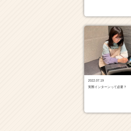
サ
イ
ト
チ
ア
キ
ャ
リ
ア
（C
h
e
e
r
2022.07.19
C
実際インターンって必要？
a
r
e
e
r）