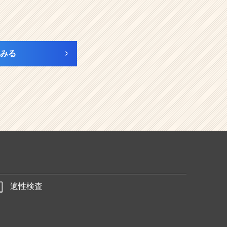
みる
適性検査