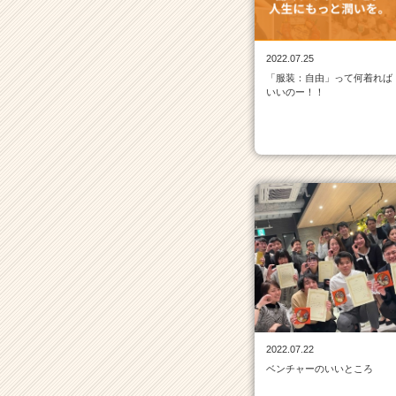
|
ベ
ン
2022.07.25
チ
「服装：自由」って何着れば
ャ
いいのー！！
ー・
成
長
企
業
か
ら
ス
カ
ウ
ト
が
届
く
2022.07.22
就
ベンチャーのいいところ
活