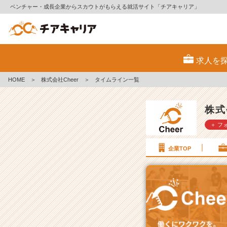
ベンチャー・成長企業からスカウトがもらえる就活サイト「チアキャリア」
株
式
求人を
会
社
HOME
＞
株式会社Cheer
＞
タイムライン一覧
C
h
e
株式
e
＋ フ
r
の
タ
企業TOP
イ
ム
ラ
イ
ン
一
覧