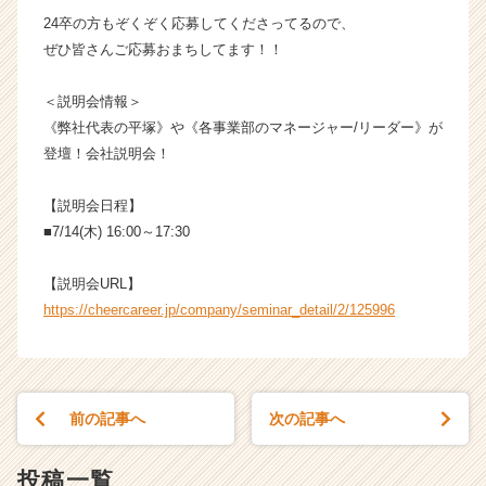
r
24卒の方もぞくぞく応募してくださってるので、
C
ぜひ皆さんご応募おまちしてます！！
a
r
＜説明会情報＞
e
e
《弊社代表の平塚》や《各事業部のマネージャー/リーダー》が
r）
登壇！会社説明会！
【説明会日程】
■7/14(木) 16:00～17:30
【説明会URL】
https://cheercareer.jp/company/seminar_detail/2/125996
前の記事へ
次の記事へ
投稿一覧