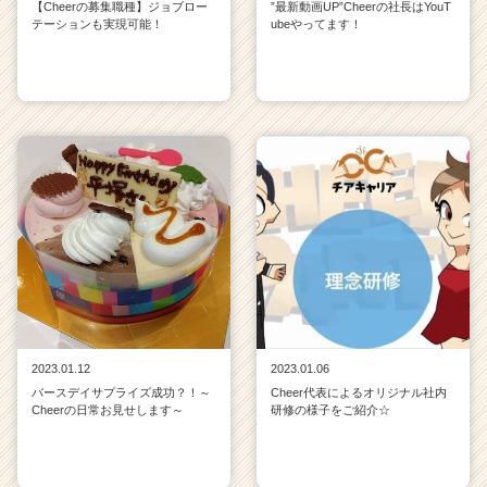
【Cheerの募集職種】ジョブロー
”最新動画UP”Cheerの社長はYouT
テーションも実現可能！
ubeやってます！
2023.01.12
2023.01.06
バースデイサプライズ成功？！～
Cheer代表によるオリジナル社内
Cheerの日常お見せします～
研修の様子をご紹介☆