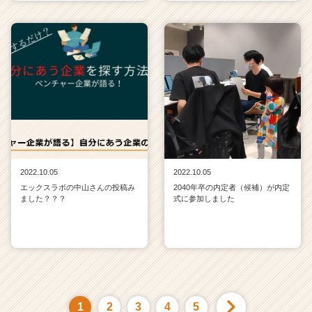
2022.10.05
2022.10.05
エックスラボの中山さんの投稿み
2040年卒の内定者（候補）が内定
ました？？？
式に参加しました
1
2
3
4
5