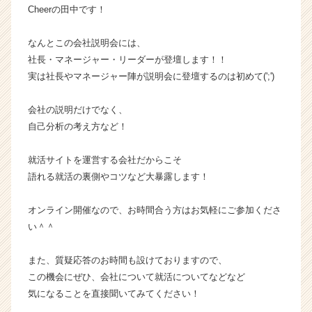
Cheerの田中です！
カ
ウ
ト
なんとこの会社説明会には、
が
社長・マネージャー・リーダーが登壇します！！
届
実は社長やマネージャー陣が説明会に登壇するのは初めて(';')
く
就
会社の説明だけでなく、
活
自己分析の考え方など！
サ
イ
ト
就活サイトを運営する会社だからこそ
チ
語れる就活の裏側やコツなど大暴露します！
ア
キ
オンライン開催なので、お時間合う方はお気軽にご参加くださ
ャ
い＾＾
リ
ア
また、質疑応答のお時間も設けておりますので、
（C
h
この機会にぜひ、会社について就活についてなどなど
e
気になることを直接聞いてみてください！
e