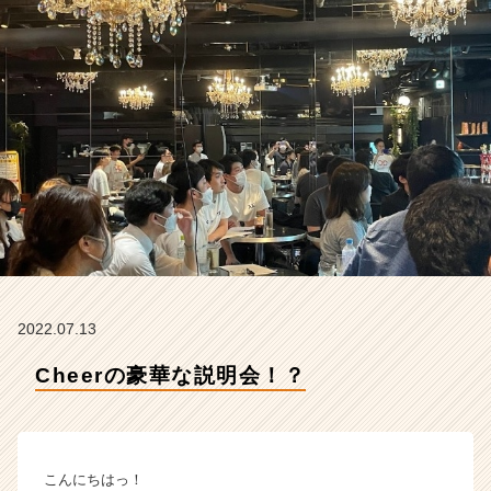
e
r
の
タ
イ
ム
ラ
イ
ン】
|
ベ
ン
チ
ャ
ー・
2022.07.13
成
Cheerの豪華な説明会！？
長
企
業
か
ら
こんにちはっ！
ス