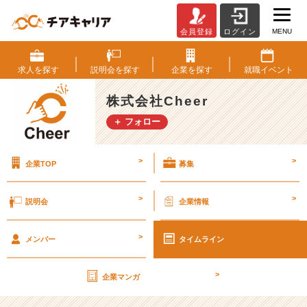
MENU
会員登録
ログイン
C
h
e
求人を
探す
説明会を
探す
企業を
探す
就職
イベント
e
r
株式会社Cheer
の
＋ フォロー
豪
華
な
>
>
企業TOP
募集
説
明
会！？
>
>
説明会
企業情報
【株
式
>
会
メンバー
タイムライン
社
C
>
企業マンガ
h
e