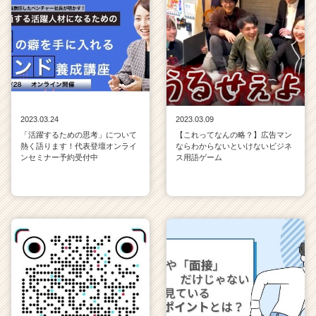
2023.03.24
2023.03.09
「活躍するための思考」について
【これってなんの略？】広告マン
熱く語ります！代表登壇オンライ
ならわからないといけないビジネ
ンセミナー予約受付中
ス用語ゲーム