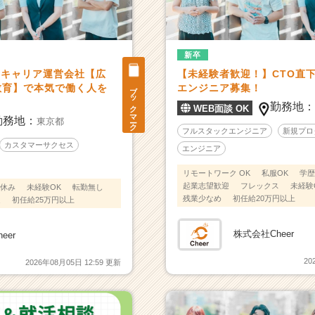
新卒
アキャリア運営会社【広
【未経験者歓迎！】CTO直
ブックマーク
教育】で本気で働く人を
エンジニア募集！
勤務地
WEB面談 OK
勤務地：
東京都
フルスタックエンジニア
新規プロ
カスタマーサクセス
エンジニア
リモートワーク OK
私服OK
学歴
起業志望歓迎
フレックス
未経験
休み
未経験OK
転勤無し
残業少なめ
初任給20万円以上
迎
初任給25万円以上
株式会社Cheer
eer
20
2026年08月05日 12:59 更新