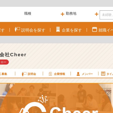
探す
説明会を
探す
企業を
探す
就職
イ
会社Cheer
ォロー
募集
説明会
企業情報
メンバー
タイ