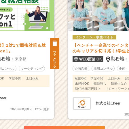
インターン・学生バイト
談】1対1で面接対策＆就
【ベンチャー企業でのインタ
ブックマーク
on1』
のキャリアを切り拓く!学生
勤務地：
勤務地
東京都
WEB面談 OK
用コンサル
マーケティング
企画営業
採用コンサル
企画・
OK
学歴不問
土日休み
私服OK
学歴不問
土日休み
起
未経験OK
転勤無し
残業少なめ
初任給25万円以上
リモートワーク 
eer
株式会社Cheer
2026年08月05日 12:59 更新
20