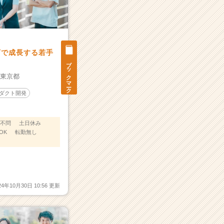
下で成長する若手
ブックマーク
：
東京都
ダクト開発
不問
土日休み
OK
転勤無し
24年10月30日 10:56 更新