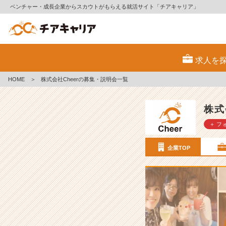
ベンチャー・成長企業からスカウトがもらえる就活サイト「チアキャリア」
株
式
求人を
会
社
HOME
＞
株式会社Cheerの募集・説明会一覧
C
h
e
株式
e
＋ フ
r
の
採
企業TOP
用/
求
人
-
【チ
ア
キ