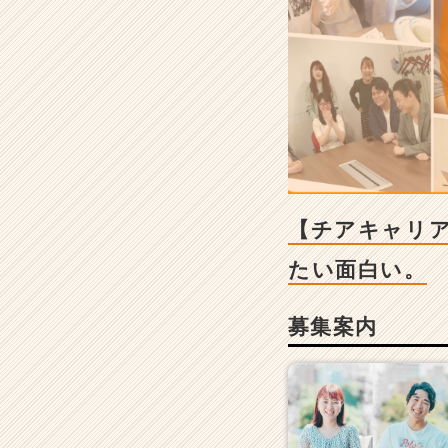
ャ
リ
ア
運
営】
人
材・
広
告
メ
デ
【チアキャリア
ィ
ア・
たい面白い。
S
N
募集案内
S
コ
ン
サ
ル/
本