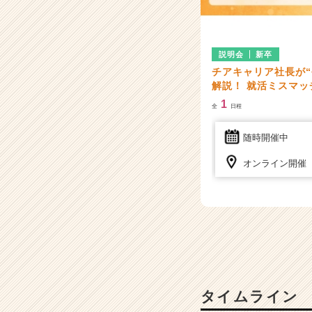
説明会
新卒
チアキャリア社長が“
解説！ 就活ミスマ
1
全
日程
随時開催中
オンライン開催
タイムライン