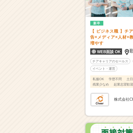
気
は、
だ
い
新卒
た
【 ビジネス職 】チ
い
告×メディア×人材×
面
増やす
白
い。
WEB面談 OK
|
チアキャリアのセールス
ベ
イベント・運営
ン
チ
私服OK
学歴不問
土日
ャ
残業少なめ
起業志望歓
ー・
成
株式会社Ch
長
企
業
か
ら
ス