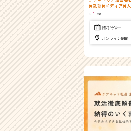
✖️教育✖️メディア✖️
1
全
日程
随時開催中
オンライン開催