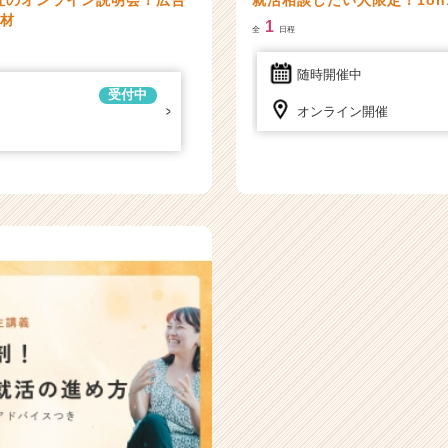
人材
1
全
日程
随時開催中
受付中
オンライン開催