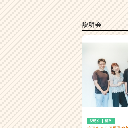
r
C
a
r
説明会
e
e
r）
説明会
新卒
チアキャリア運営会