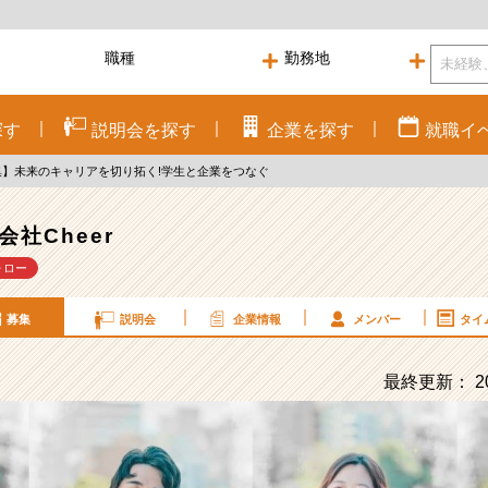
探す
説明会を
探す
企業を
探す
就職
イ
】未来のキャリアを切り拓く!学生と企業をつなぐ
会社Cheer
ォロー
募集
説明会
企業情報
メンバー
タイ
最終更新： 20