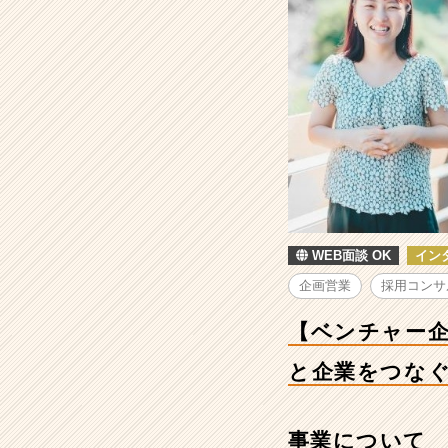
で
の
イ
ン
タ
ー
ン
募
集】
未
来
の
WEB面談 OK
イン
キ
ャ
企画営業
採用コンサ
リ
ア
【ベンチャー企
を
切
と企業をつな
り
拓
く!
事業について