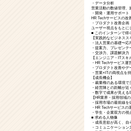
・データ分析
営業活動の数値管理、
・開発・運用サポート
HR Techサービス
・プロダクト改善企画
ユーザー視点をもとに
■ このインターンで得
【実践的なビジネスス
・法人営業の基礎〜応
・提案力、プレゼンテ
・交渉力、課題解決力
【エンジニア・ITスキ
・HR Techサービス
・プロダクト改善やデ
・営業×ITの両視点を
【成長機会】
・裁量権のある環境で
・経営陣との距離が近
・数字で成果が見える
【HR業界・採用領域
・採用市場の最前線を
・HR Techサービス
・学生・企業双方の視
■ 求める人物像
・成長意欲が高く、自
・コミュニケーション