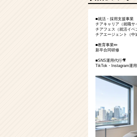
学
生
と
■就活・採用支援事業
企
チアキャリア（就職サ
業
チアフェス（就活イベ
を
チアエージェント（中
つ
■教育事業✏️
な
新卒合同研修
ぐ
|
■SNS運用代行🎥
ベ
TikTok・Instagram
ン
チ
ャ
ー・
成
長
企
業
か
ら
ス