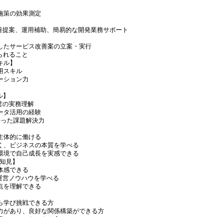
施策の効果測定
の改善提案、運用補助、簡易的な開発業務サポート
したサービス改善案の立案・実行
られること
キル】
用スキル
ーション力
ル】
運営の実務理解
ータ活用の経験
持った課題解決力
主体的に働ける
く、ビジネスの本質を学べる
環境で自己成長を実感できる
の知見】
体感できる
の運営ノウハウを学べる
点を理解できる
ら学び挑戦できる方
力があり、良好な関係構築ができる方