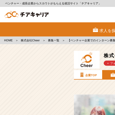
ベンチャー・成長企業からスカウトがもらえる就活サイト「チアキャリア」
株
式
求人を
会
社
HOME
＞
株式会社Cheer
＞
募集一覧
＞
【ベンチャー企業でのインターン募集
Cheer
の
採
株式
用/
＋ フ
求
人
-
企業TOP
【ベ
ン
チ
ャ
ー
企
業