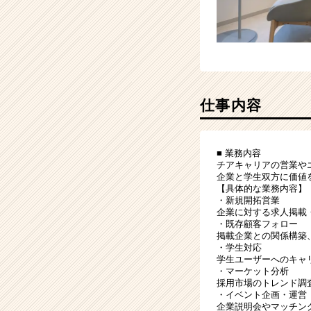
カ
ウ
ト
が
届
く
就
仕事内容
活
サ
イ
■ 業務内容
ト
チアキャリアの営業や
チ
企業と学生双方に価値
ア
【具体的な業務内容】
・新規開拓営業
キ
企業に対する求人掲載
ャ
・既存顧客フォロー
リ
掲載企業との関係構築
ア
・学生対応
学生ユーザーへのキャ
（CheerCareer）
・マーケット分析
採用市場のトレンド調
・イベント企画・運営
企業説明会やマッチン