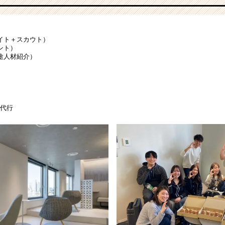
イト＋スカウト）
ント）
途人材紹介）
運用代行