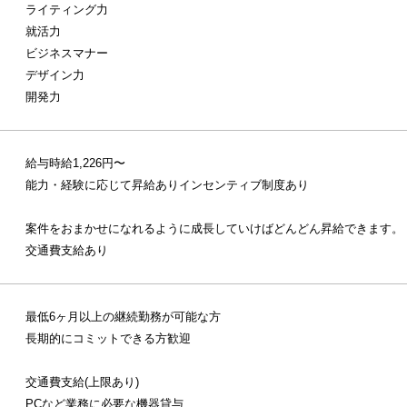
ライティング力
就活力
ビジネスマナー
デザイン力
開発力
給与時給1,226円〜
能力・経験に応じて昇給ありインセンティブ制度あり
案件をおまかせになれるように成長していけばどんどん昇給できます。
交通費支給あり
最低6ヶ月以上の継続勤務が可能な方
長期的にコミットできる方歓迎
交通費支給(上限あり)
PCなど業務に必要な機器貸与