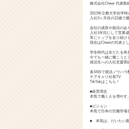
r
株式会社Cheer 代表取
C
2013年立教大学在
a
入社3ヶ月目の22歳で
r
e
会社の成長や就活のあ
入社1年目にして営業成
e
常にトップを走り続け
r）
現在はCheerの代表
学生時代は名だたる有
今でも一緒に働こうと
就活生への入社支援実績
各SNSで就活ノウハウ
チアキャリ社長TV
TikTokはこちら！
■経営理念
本気で働く人を増やす
■ビジョン
本気で日本の労働市場
■ 本気は、だいたい