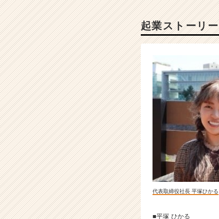
カ
ウ
起業ストーリー
ト
が
届
く
就
活
サ
イ
ト
チ
ア
キ
ャ
リ
ア
（C
代表取締役社長 平塚ひかる
h
e
e
■平塚 ひかる