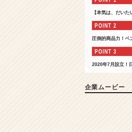
ャ
リ
【本気は、だいた
ア
運
POINT 2
営】
人
圧倒的商品力！ベン
材・
広
POINT 3
告
メ
2020年7月設立
デ
ィ
ア・
S
企業ムービー
N
S
コ
ン
サ
ル/
本