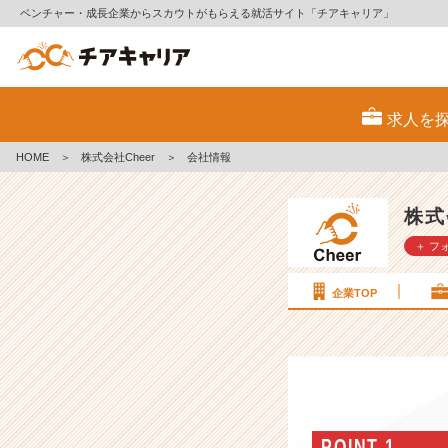
ベンチャー・成長企業からスカウトがもらえる就活サイト「チアキャリア」
株
式
求人を
会
社
HOME
＞
株式会社Cheer
＞
会社情報
C
h
e
株式
e
＋ フ
r
の
会
企業TOP
社
情
報
-
【チ
ア
キ
POINT 1