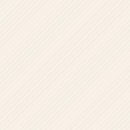
気
は、
だ
い
た
い
面
白
い。
|
ベ
ン
チ
ャ
ー・
成
長
企
業
か
ら
ス