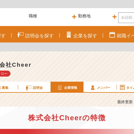
探す
説明会を
探す
企業を
探す
就職
イ
会社Cheer
ォロー
募集
説明会
企業情報
メンバー
タイ
最終更新： 
株式会社Cheerの特徴