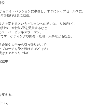
締役
学時からアイ・パッションに参画し、すぐにトップセールスに。
最年少執行役員に就任。
り方を変えるというビジョンへの想いは、人1倍強く、
績1位、全社MVPを受賞するなど、
るスーパービジネスウーマン。
としてマーケティングや開発・広報・人事なども担当。
名企業や大手から引っ張りだこで
アプローチを受け続けるほど（笑）
はチアキャリアNo1
配信中！
。
を変える。
面白い。