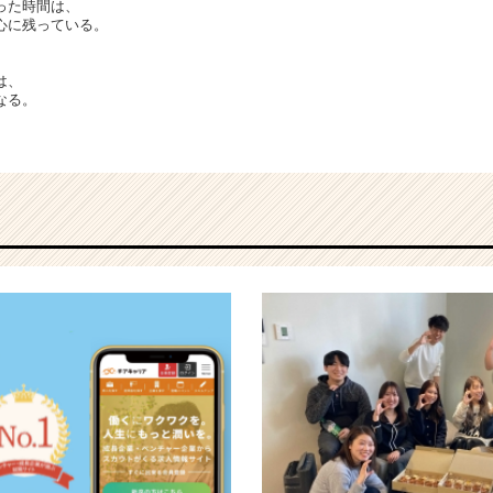
った時間は、
心に残っている。
は、
なる。
。