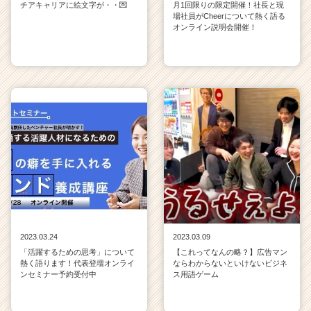
チアキャリアに絵文字が・・💌
月1回限りの限定開催！社長と現
場社員がCheerについて熱く語る
オンライン説明会開催！
2023.03.24
2023.03.09
「活躍するための思考」について
【これってなんの略？】広告マン
熱く語ります！代表登壇オンライ
ならわからないといけないビジネ
ンセミナー予約受付中
ス用語ゲーム