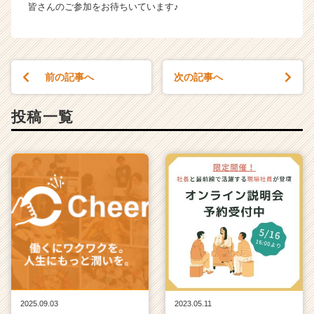
（C
皆さんのご参加をお待ちいています♪
h
e
e
r
C
前の記事へ
次の記事へ
a
r
投稿一覧
e
e
r）
2025.09.03
2023.05.11