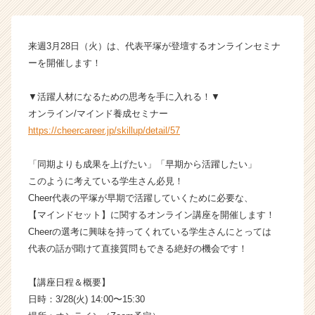
C
h
e
来週3月28日（火）は、代表平塚が登壇するオンラインセミナ
e
ーを開催します！
r
の
▼活躍人材になるための思考を手に入れる！▼
タ
オンライン/マインド養成セミナー
イ
https://cheercareer.jp/skillup/detail/57
ム
ラ
イ
「同期よりも成果を上げたい」「早期から活躍したい」
ン】
このように考えている学生さん必見！
|
Cheer代表の平塚が早期で活躍していくために必要な、
ベ
【マインドセット】に関するオンライン講座を開催します！
ン
Cheerの選考に興味を持ってくれている学生さんにとっては
チ
代表の話が聞けて直接質問もできる絶好の機会です！
ャ
ー・
成
【講座日程＆概要】
長
日時：3/28(火) 14:00〜15:30
企