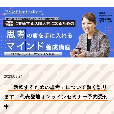
代
表
登
壇
オ
ン
ラ
イ
ン
セ
ミ
ナ
ー
予
約
2023.03.24
受
「活躍するための思考」について熱く語り
付
中
ます！代表登壇オンラインセミナー予約受付
【株
式
中
会
社