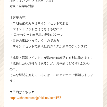
場所：オンライン（Zoom予定）
業
対象：全学年対象
か
ら
【講座内容】
ス
カ
・早期活躍のカギはマインドセットである
ウ
・マインドセットとはそもそもなに？
ト
・ 思考のクセや無意識の行動パターン
が
・自分の脳は作っていくものである
届
・マインドセットで新入社員のミスが最高のチャンスに
く
就
「成長・活躍マインド」が備われば就活も有利に働きます！
活
サ
「成長したい気持ちはあるけど、具体的にどうすればいい
イ
の？」
ト
そんな疑問を抱えている方は、このセミナーで解消しましょ
チ
う！
ア
キ
▼予約はこちら▼
ャ
https://cheercareer.jp/skillup/detail/57
リ
ア