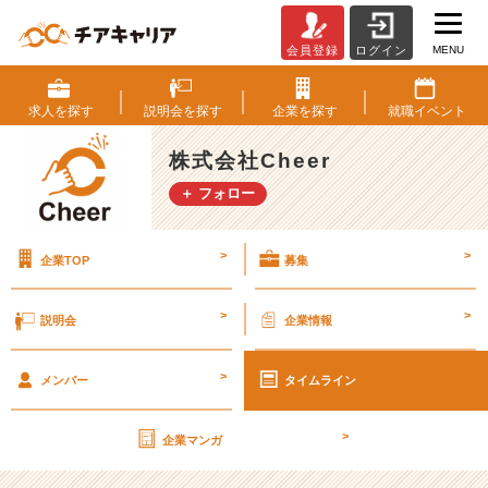
MENU
会員登録
ログイン
「活
躍
す
求人を
探す
説明会を
探す
企業を
探す
就職
イベント
る
た
株式会社Cheer
め
＋ フォロー
の
思
考」
>
>
企業TOP
募集
に
つ
い
>
>
説明会
企業情報
て
熱
>
く
メンバー
タイムライン
語
り
>
企業マンガ
ま
す！