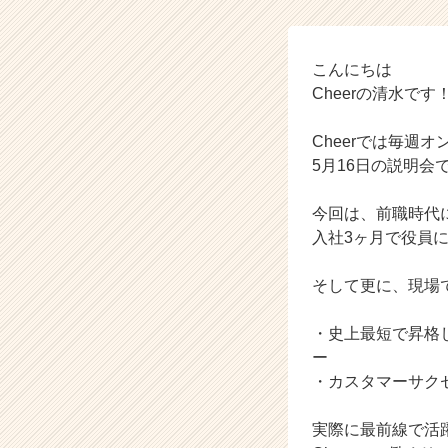
開
催！
【株
式
こんにちは
会
Cheerの清水です
社
C
Cheerでは毎週
h
5月16日の説明
e
e
今回は、前職時代
r
の
入社3ヶ月で役員
タ
イ
そして更に、現場
ム
ラ
・史上最短で昇格
イ
ー
ン】
・カスタマーサク
|
ベ
ン
実際に最前線で活
チ