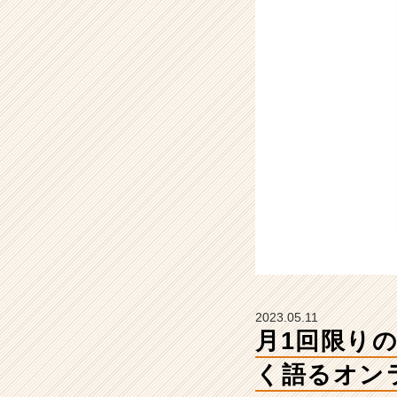
C
h
e
e
r
に
つ
い
て
熱
く
語
る
オ
ン
ラ
イ
2023.05.11
ン
月1回限りの
説
明
く語るオン
会