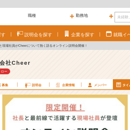
探す
説明会を
探す
企業を
探す
就職
イ
と現場社員がCheerについて熱く語るオンライン説明会開催！
会社Cheer
ォロー
募集
説明会
企業情報
メンバー
タイ