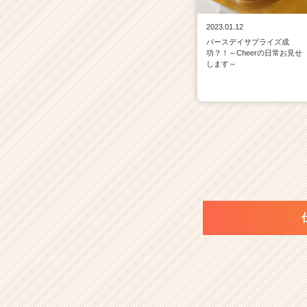
2023.01.12
バースデイサプライズ成
功？！～Cheerの日常お見せ
します～