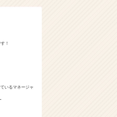
です！
しているマネージャ
ー