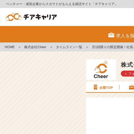
ベンチャー・成長企業からスカウトがもらえる就活サイト「チアキャリア」
月
1
求人を
回
限
HOME
＞
株式会社Cheer
＞
タイムライン一覧
＞
月1回限りの限定開催！社長
り
の
限
株式
定
＋ フ
開
催！
社
企業TOP
長
と
現
場
社
員
が