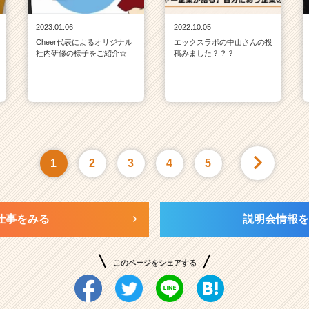
2023.01.06
2022.10.05
Cheer代表によるオリジナル
エックスラボの中山さんの投
社内研修の様子をご紹介☆
稿みました？？？
1
2
3
4
5
仕事をみる
説明会情報を
このページをシェアする