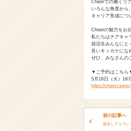
Cheerでの働く
ャ
いろんな角度から
ー・
キャリア形成につ
成
長
Cheerの魅力を
企
業
私たちはチアキャ
か
就活生みんなにと
ら
良いキッカケにな
ス
ぜひ、みなさんの
カ
ウ
▼ご予約はこちら
ト
5月16日（火）16:
が
届
https://cheercaree
く
就
活
サ
前の記事へ
イ
ト
散歩してリフレ
チ