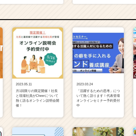
2023.05.11
2023.03.24
月1回限りの限定開催！社長
「活躍するための思考」につ
と現場社員がCheerについて
いて熱く語ります！代表登壇
熱く語るオンライン説明会開
オンラインセミナー予約受付
催！
中