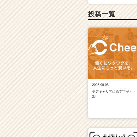
ア
キ
投稿一覧
ャ
リ
ア
（C
h
e
e
r
C
a
r
2025.09.03
e
チアキャリアに絵文字が・・
e
💌
r）