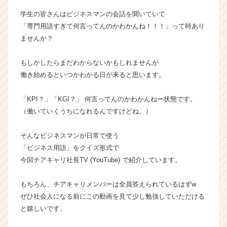
r
学生の皆さんはビジネスマンの会話を聞いていて
の
「専門用語すぎて何言ってんのかわかんね！！！」って時あり
タ
ませんか？
イ
ム
ラ
もしかしたらまだわからないかもしれませんが
イ
働き始めるといつかわかる日が来ると思います。
ン】
|
「KPI？」「KGI？」 何言ってんのかわかんねー状態です。
ベ
（働いていくうちになれるんですけどね。）
ン
チ
そんなビジネスマンが日常で使う
ャ
ー・
「ビジネス用語」をクイズ形式で
成
今回チアキャリ社長TV (YouTube) で紹介しています。
長
企
もちろん、チアキャリメンバーは全員答えられているはずw
業
ぜひ社会人になる前にこの動画を見て少し勉強していただける
か
と嬉しいです。
ら
ス