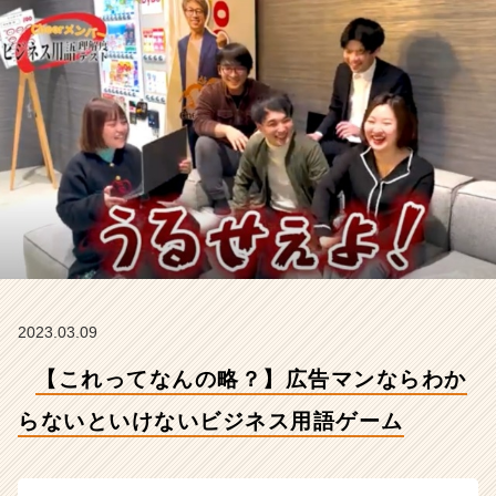
と
い
け
な
い
ビ
ジ
ネ
ス
用
語
ゲ
ー
ム
【株
2023.03.09
式
【これってなんの略？】広告マンならわか
会
社
らないといけないビジネス用語ゲーム
C
h
e
e