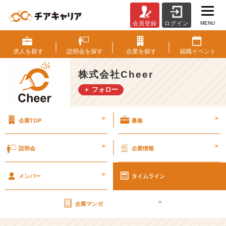
MENU
会員登録
ログイン
株
式
会
求人を
探す
説明会を
探す
企業を
探す
就職
イベント
社
C
株式会社Cheer
h
＋ フォロー
e
e
r
>
>
企業TOP
募集
の
タ
イ
>
>
説明会
企業情報
ム
ラ
>
イ
メンバー
タイムライン
ン
一
>
企業マンガ
覧
|