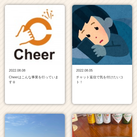
ベ
ン
チ
ャ
ー・
成
長
企
業
か
ら
2022.08.08
2022.08.05
ス
Cheerはこんな事業を行っていま
チャット返信で気を付けたいコ
カ
す☺
ト！
ウ
ト
が
届
く
就
活
サ
イ