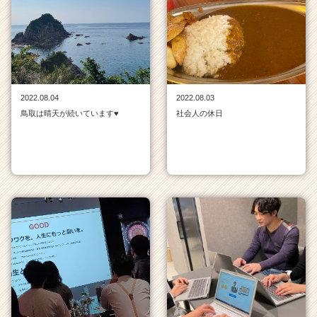
ト
チ
ア
キ
ャ
リ
2022.08.04
2022.08.03
ア
鳥取は晴天が続いています♥
社会人の休日
（C
h
e
e
r
C
a
r
e
e
r）