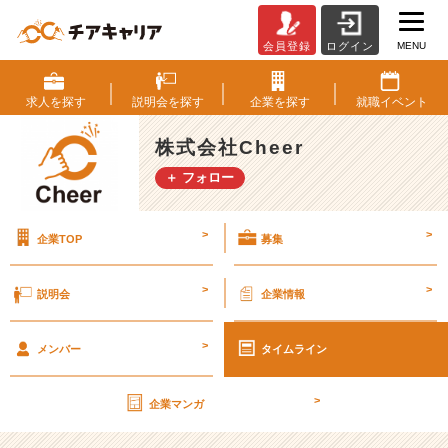
MENU
会員登録
ログイン
印
象
に
求人を
探す
説明会を
探す
企業を
探す
就職
イベント
残
る
株式会社Cheer
『エ
＋ フォロー
ン
ト
リ
>
>
企業TOP
募集
ー
シ
ー
>
>
説明会
企業情報
ト』
と
>
は！
メンバー
タイムライン
【株
式
>
企業マンガ
会
社