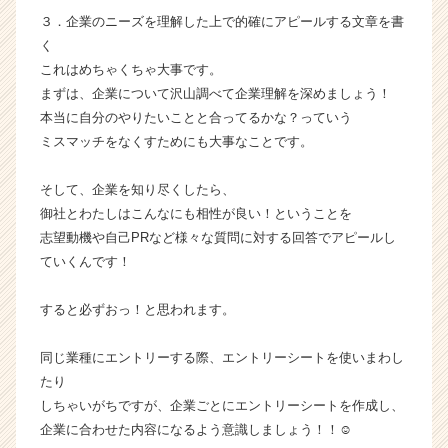
h
３．企業のニーズを理解した上で的確にアピールする文章を書
e
く
e
これはめちゃくちゃ大事です。
r
まずは、企業について沢山調べて企業理解を深めましょう！
C
a
本当に自分のやりたいことと合ってるかな？っていう
r
ミスマッチをなくすためにも大事なことです。
e
e
そして、企業を知り尽くしたら、
r）
御社とわたしはこんなにも相性が良い！ということを
志望動機や自己PRなど様々な質問に対する回答でアピールし
ていくんです！
すると必ずおっ！と思われます。
同じ業種にエントリーする際、エントリーシートを使いまわし
たり
しちゃいがちですが、企業ごとにエントリーシートを作成し、
企業に合わせた内容になるよう意識しましょう！！☺