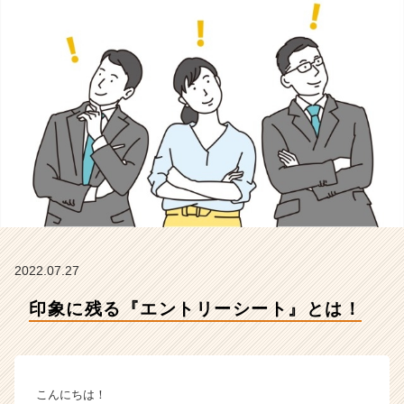
C
h
e
e
r
の
タ
イ
ム
ラ
イ
ン】
|
ベ
ン
2022.07.27
チ
印象に残る『エントリーシート』とは！
ャ
ー・
成
長
企
こんにちは！
業