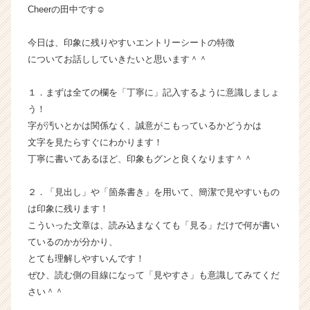
Cheerの田中です☺
か
ら
ス
今日は、印象に残りやすいエントリーシートの特徴
カ
についてお話ししていきたいと思います＾＾
ウ
ト
１．まずは全ての欄を「丁寧に」記入するように意識しましょ
が
う！
届
字が汚いとかは関係なく、誠意がこもっているかどうかは
く
文字を見たらすぐにわかります！
就
活
丁寧に書いてあるほど、印象もグンと良くなります＾＾
サ
イ
２．「見出し」や「箇条書き」を用いて、簡潔で見やすいもの
ト
は印象に残ります！
チ
こういった文章は、読み込まなくても「見る」だけで何が書い
ア
ているのかが分かり、
キ
とても理解しやすいんです！
ャ
リ
ぜひ、読む側の目線になって「見やすさ」も意識してみてくだ
ア
さい＾＾
（C