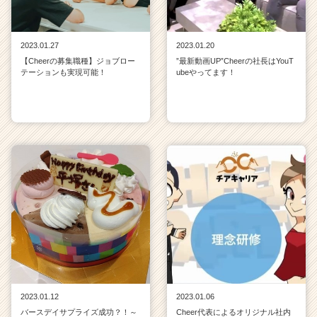
2023.01.27
2023.01.20
【Cheerの募集職種】ジョブロー
”最新動画UP”Cheerの社長はYouT
テーションも実現可能！
ubeやってます！
2023.01.12
2023.01.06
バースデイサプライズ成功？！～
Cheer代表によるオリジナル社内