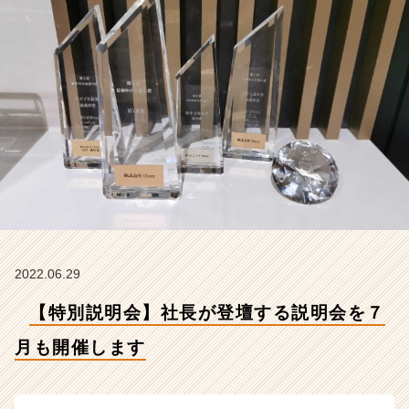
開
催
し
ま
す
【株
式
会
社
C
h
e
e
r
の
2022.06.29
タ
【特別説明会】社長が登壇する説明会を７
イ
ム
月も開催します
ラ
イ
ン】
|