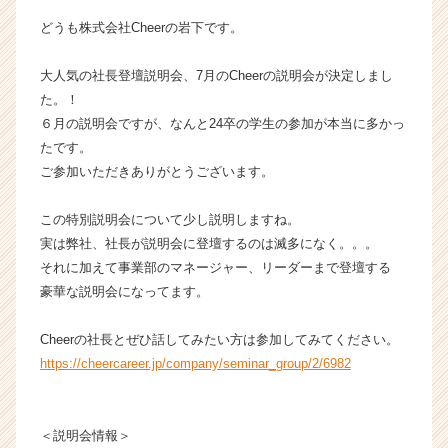
ベ
どうも株式会社Cheerの岩下です。
ン
チ
大人気の社長登壇説明会、7月のCheerの説明会が決定しまし
ャ
た。！
ー・
成
６月の説明会ですが、なんと24卒の学生の参加が本当に多かっ
長
たです。
企
ご参加いただきありがとうございます。
業
か
この特別説明会について少し説明しますね。
ら
実は弊社、社長が説明会に登壇するのは滅多になく。。。
ス
それに加えて事業部のマネージャー、リーダーまで登壇する
カ
ウ
豪華な説明会になってます。
ト
が
Cheerの社長とぜひ話してみたい方は参加してみてください。
届
https://cheercareer.jp/company/seminar_group/2/6982
く
就
活
＜説明会情報＞
サ