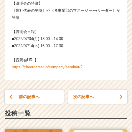
イ
【説明会の特徴】
ト
《弊社代表の平塚》や《各事業部のマネージャー/リーダー》が
チ
登壇
ア
キ
【説明会日程】
ャ
■2022/07/04(月) 13:00～14:30
リ
■2022/07/14(木) 16:00～17:30
ア
（C
h
【説明会URL】
e
https://cheercareer.jp/company/seminar/2
e
r
C
a
r
前の記事へ
次の記事へ
e
e
投稿一覧
r）