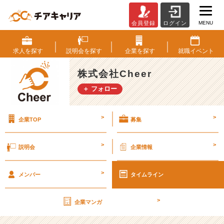
MENU
会員登録
ログイン
【特
別
説
求人を
探す
説明会を
探す
企業を
探す
就職
イベント
明
会】
株式会社Cheer
社
＋ フォロー
長
が
登
>
>
企業TOP
募集
壇
す
る
>
>
説明会
企業情報
説
明
>
会
メンバー
タイムライン
を
７
>
企業マンガ
月
も