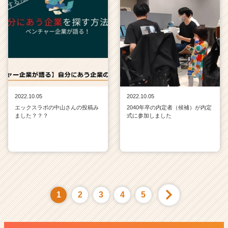
2022.10.05
2022.10.05
エックスラボの中山さんの投稿み
2040年卒の内定者（候補）が内定
ました？？？
式に参加しました
1
2
3
4
5