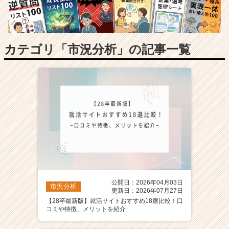
長
企
業
か
ら
カテゴリ「市況分析」の記事一覧
ス
カ
ウ
ト
が
届
く
就
活
サ
イ
ト
公開日：2026年04月03日
チ
市況分析
更新日：2026年07月27日
ア
【28卒最新版】就活サイトおすすめ18選比較！口
キ
コミや特徴、メリットを紹介
ャ
リ