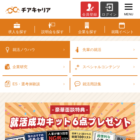
MENU
会員登録
ログイン
選
考
対
求人を
探す
説明会を
探す
企業を
探す
就職
イベント
策・
就
活
就活ノウハウ
先輩の就活
ノ
ウ
企業研究
スペシャル
コンテンツ
ハ
ウ
記
ES・選考
体験談
就活用語集
事
|
ベ
ン
チ
ャ
ー・
成