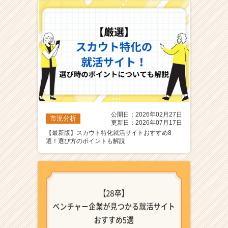
ア
（C
h
e
e
r
C
a
r
e
公開日：2026年02月27日
e
市況分析
更新日：2026年07月17日
r）
【最新版】スカウト特化就活サイトおすすめ8
選！選び方のポイントも解説