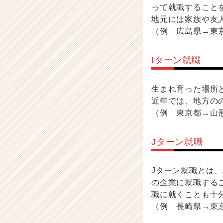
って就職すること
ア
地元には家族や友
キ
ャ
（例 広島県→東
リ
ア
Iターン就職
（C
h
e
生まれ育った場所
e
近年では、地方の
r
（例 東京都→山
C
a
r
Jターン就職
e
e
r）
Jターン就職とは
の企業に就職する
職に就くことも十
（例 長崎県→東