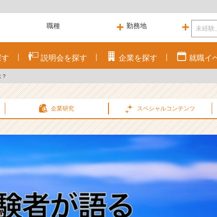
探す
説明会を
探す
企業を
探す
就職
イ
は？
企業研究
スペシャル
コンテンツ