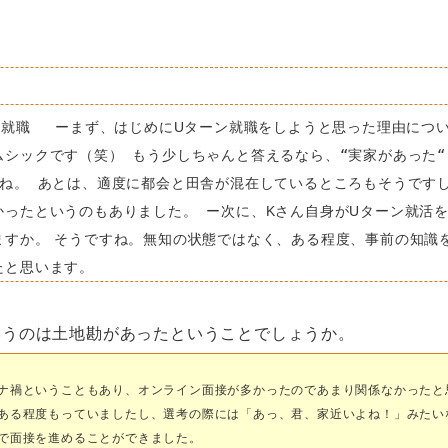
ン就職 ーまず、はじめにUターン就職をしようと思った理由につ
ムシックです（笑） もう少しちゃんと答えるなら、“実家があった“
かね。 あとは、適度に都会と田舎が混在しているところもそうです
かったというのもありました。
ー次に、Kさん自身がUターン就活
ますか。
そうですね。無知の状態ではなく、ある程度、事前の知識
たと思います。
というのは土地勘があったということでしょうか。
ナ禍ということもあり、オンライン面接が多かったのであまり関係なかったと
ある程度もっていましたし、選考の際には「あっ、君、家近いよね！」みたい
で面接を進めることができました。