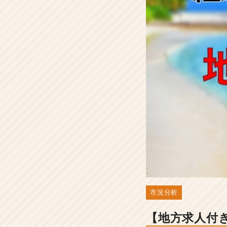
の
実
態
と
は？
-
選
考
対
策・
就
活
ノ
ウ
ハ
ウ
記
事
市況分析
|
ベ
【地方求人付
ン