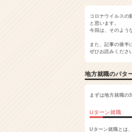
チ
ャ
ー・
コロナウイルスの
成
と思います。
長
今回は、そのよう
企
業
また、記事の後半
か
ら
ぜひお読みくださ
ス
カ
ウ
地方就職のパタ
ト
が
届
く
まずは地方就職の
就
活
Uターン就職
サ
イ
ト
Uターン就職とは
チ