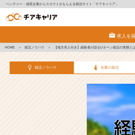
ベンチャー・成長企業からスカウトがもらえる就活サイト「チアキャリア」
【地
方
求人を
求
人
HOME
＞
就活ノウハウ
＞
【地方求人付き】経験者が語るUターン就活の実態と
付
き】
経
就活ノウハウ
先輩の就活
験
者
が
語
る
U
タ
ー
ン
就
活