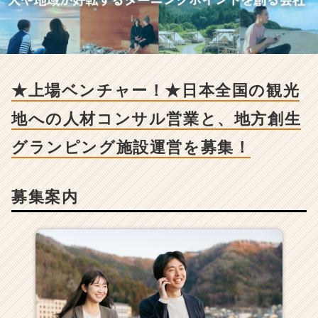
場
ベ
ン
チ
ャ
ー！
★上場ベンチャー！★日本全国の観光
★
日
地への人材コンサル営業と、地方創生
本
全
グランピング施設運営を募集！
国
の
観
募集案内
光
地
へ
の
人
材
コ
ン
サ