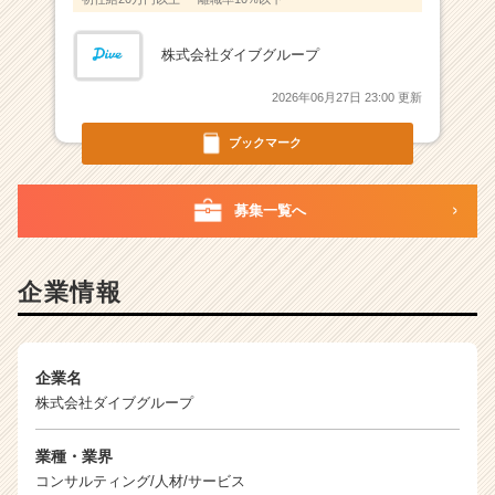
サ
イ
ト
株式会社ダイブグループ
チ
ア
2026年06月27日 23:00 更新
キ
ブックマーク
ャ
リ
ア
募集一覧へ
（C
h
e
e
企業情報
r
C
a
r
企業名
e
株式会社ダイブグループ
e
r）
業種・業界
コンサルティング/人材/サービス