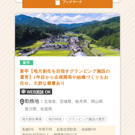
ブックマーク
|
ベ
ン
チ
ャ
ー・
成
長
企
業
新卒
か
新卒【地方創生を目指すグランピング施設の
ら
運営】1年目から企画開発や組織づくりもお
ス
任せ。大胆な裁量あり
カ
WEB面談 OK
ウ
ト
勤務地：
北海道、
茨城県、
栃木県、
岡山県、
が
香川県、
佐賀県
届
く
地方創生事業
地方特化
グランピング施設の運営
就
私服OK
学歴不問
起業志望歓迎
未経験OK
活
初任給20万円以上
離職率10%以下