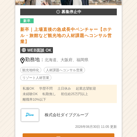
ル
募集停止中
営
業
新卒
と、
新卒｜上場直後の急成長中ベンチャー【ホテ
地
ル・旅館など観光地の人材課題へコンサル営
方
業】
創
WEB面談 OK
生
グ
勤務地：
北海道、
大阪府、
福岡県
ラ
ン
観光地特化
人材課題へコンサル営業
ピ
リゾート人材営業
ン
私服OK
学歴不問
土日休み
起業志望歓迎
グ
未経験OK
転勤無し
初任給25万円以上
施
離職率10%以下
設
運
営
株式会社ダイブグループ
を
2026年06月30日 11:05 更新
募
集！