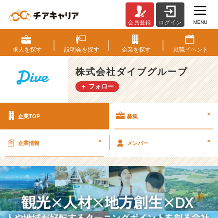
MENU
会員登録
ログイン
株
式
会
求人を
探す
説明会を
探す
企業を
探す
就職
イベント
社
ダ
株式会社ダイブグループ
イ
＋ フォロー
ブ
グ
ル
>
企業TOP
募集
ー
プ
の
>
>
企業情報
メンバー
採
用/
求
人
-
★
上