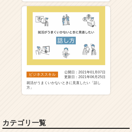
ア
（C
h
e
e
r
C
a
r
e
e
公開日：2021年01月07日
r）
ビジネススキル
更新日：2021年06月25日
就活がうまくいかないときに見直したい「話し
方」
カテゴリ一覧