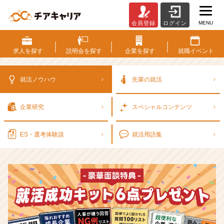
MENU
会員登録
ログイン
選
考
対
求人を
探す
説明会を
探す
企業を
探す
就職
イベント
策・
就
活
就活ノウハウ
先輩の就活
ノ
ウ
企業研究
スペシャル
コンテンツ
ハ
ウ
記
ES・選考
体験談
就活用語集
事
|
ベ
ン
チ
ャ
ー・
成