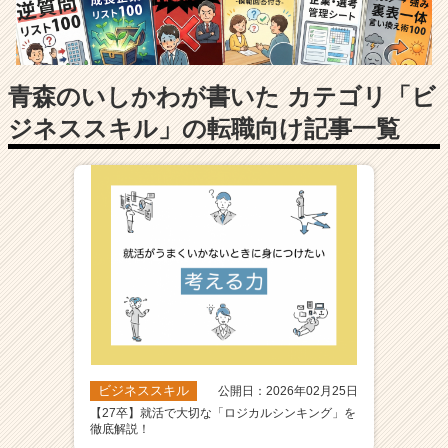
長
企
業
か
ら
青森のいしかわが書いた カテゴリ「ビ
ス
ジネススキル」の転職向け記事一覧
カ
ウ
ト
が
届
く
就
活
サ
イ
ト
チ
ア
ビジネススキル
公開日：2026年02月25日
キ
【27卒】就活で大切な「ロジカルシンキング」を
ャ
徹底解説！
リ