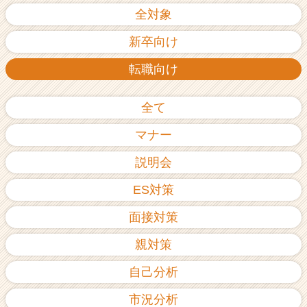
全対象
新卒向け
転職向け
全て
マナー
説明会
ES対策
面接対策
親対策
自己分析
市況分析