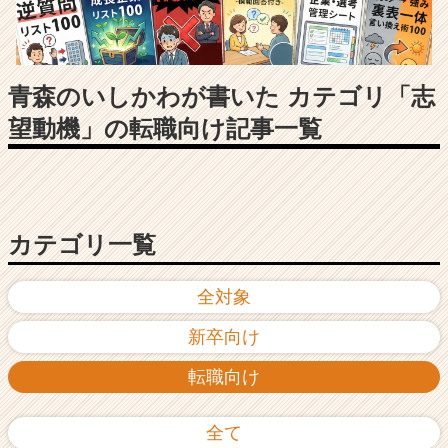
長
企
業
か
ら
青森のいしかわが書いた カテゴリ「志
ス
望動機」の転職向け記事一覧
カ
ウ
ト
が
届
く
カテゴリ一覧
就
活
全対象
サ
イ
新卒向け
ト
チ
転職向け
ア
キ
ャ
全て
リ