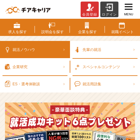
MENU
会員登録
ログイン
選
考
対
求人を
探す
説明会を
探す
企業を
探す
就職
イベント
策・
就
活
就活ノウハウ
先輩の就活
ノ
ウ
企業研究
スペシャル
コンテンツ
ハ
ウ
記
ES・選考
体験談
就活用語集
事
|
ベ
ン
チ
ャ
ー・
成