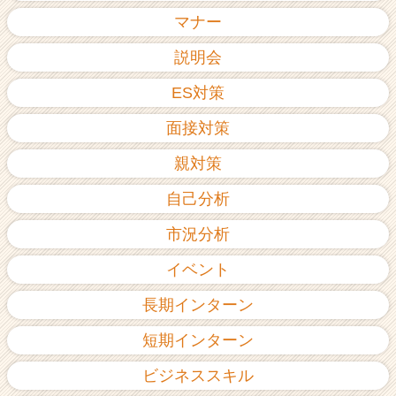
ア
マナー
（C
h
説明会
e
ES対策
e
r
面接対策
C
a
親対策
r
e
自己分析
e
r）
市況分析
イベント
長期インターン
短期インターン
ビジネススキル