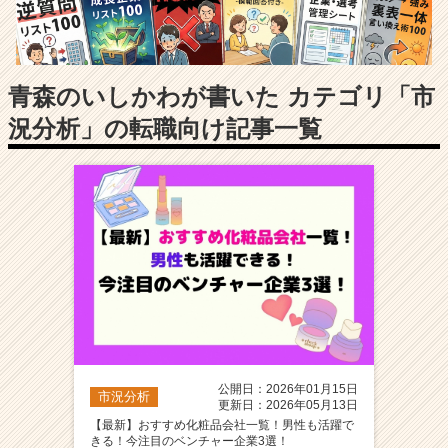
長
企
業
か
ら
青森のいしかわが書いた カテゴリ「市
ス
況分析」の転職向け記事一覧
カ
ウ
ト
が
届
く
就
活
サ
イ
ト
チ
ア
公開日：2026年01月15日
市況分析
キ
更新日：2026年05月13日
ャ
【最新】おすすめ化粧品会社一覧！男性も活躍で
きる！今注目のベンチャー企業3選！
リ