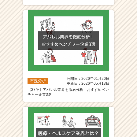
ア
（C
h
e
e
r
C
a
r
e
e
r）
公開日：2026年01月26日
市況分析
更新日：2026年05月13日
【27卒】アパレル業界を徹底分析！おすすめベン
チャー企業3選