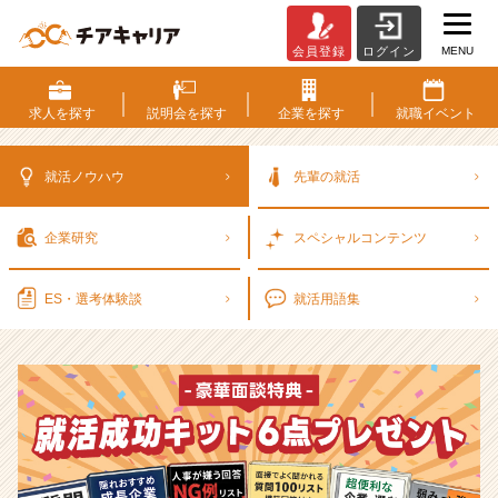
MENU
会員登録
ログイン
選
考
対
求人を
探す
説明会を
探す
企業を
探す
就職
イベント
策・
就
活
就活ノウハウ
先輩の就活
ノ
ウ
企業研究
スペシャル
コンテンツ
ハ
ウ
記
ES・選考
体験談
就活用語集
事
|
ベ
ン
チ
ャ
ー・
成