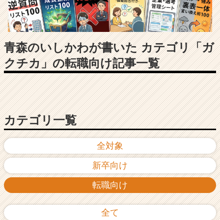
長
企
業
か
ら
青森のいしかわが書いた カテゴリ「ガ
ス
クチカ」の転職向け記事一覧
カ
ウ
ト
が
届
く
カテゴリ一覧
就
活
全対象
サ
イ
新卒向け
ト
チ
転職向け
ア
キ
ャ
全て
リ