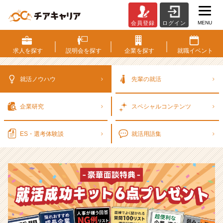
MENU
会員登録
ログイン
選
考
対
求人を
探す
説明会を
探す
企業を
探す
就職
イベント
策・
就
活
就活ノウハウ
先輩の就活
ノ
ウ
企業研究
スペシャル
コンテンツ
ハ
ウ
記
ES・選考
体験談
就活用語集
事
|
ベ
ン
チ
ャ
ー・
成