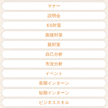
ア
マナー
（C
h
説明会
e
ES対策
e
r
面接対策
C
a
親対策
r
e
自己分析
e
r）
市況分析
イベント
長期インターン
短期インターン
ビジネススキル