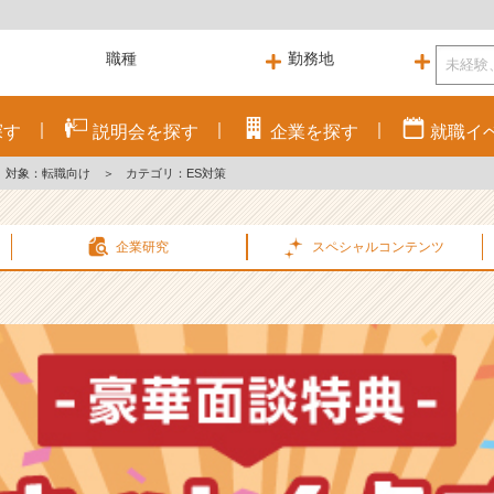
探す
説明会を
探す
企業を
探す
就職
イ
対象：転職向け
＞
カテゴリ：ES対策
企業研究
スペシャル
コンテンツ