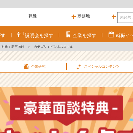
探す
説明会を
探す
企業を
探す
就職
イ
対象：新卒向け
＞
カテゴリ：ビジネススキル
企業研究
スペシャル
コンテンツ