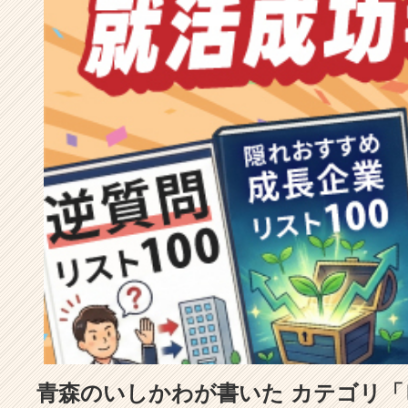
成
長
企
業
か
ら
ス
カ
ウ
ト
が
届
く
就
活
サ
イ
ト
チ
ア
青森のいしかわが書いた カテゴリ
キ