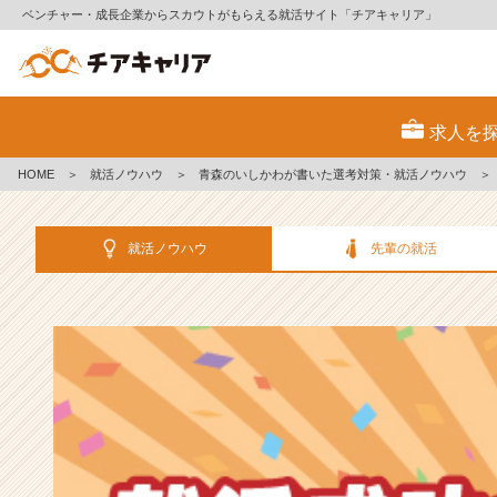
ベンチャー・成長企業からスカウトがもらえる就活サイト「チアキャリア」
選
考
求人を
対
策・
HOME
＞
就活ノウハウ
＞
青森のいしかわが書いた選考対策・就活ノウハウ
＞
就
活
ノ
就活ノウハウ
先輩の就活
ウ
ハ
ウ
記
事
|
ベ
ン
チ
ャ
ー・