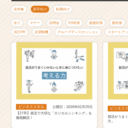
ャ
リ
全対象
新卒向け
転職向け
ア
（C
全て
マナー
説明会
ES対策
面接対策
親対策
h
e
自己PR
志望動機
グループディスカッション
スタートア
e
r
C
a
r
e
e
r）
ビジネススキル
公開日：2026年02月25日
ビジネス
【27卒】就活で大切な「ロジカルシンキング」を
就活がうま
徹底解説！
方」