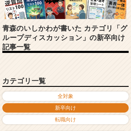
長
企
業
か
ら
青森のいしかわが書いた カテゴリ「グ
ス
ループディスカッション」の新卒向け
カ
ウ
記事一覧
ト
が
届
く
就
カテゴリ一覧
活
サ
イ
全対象
ト
チ
新卒向け
ア
キ
転職向け
ャ
リ