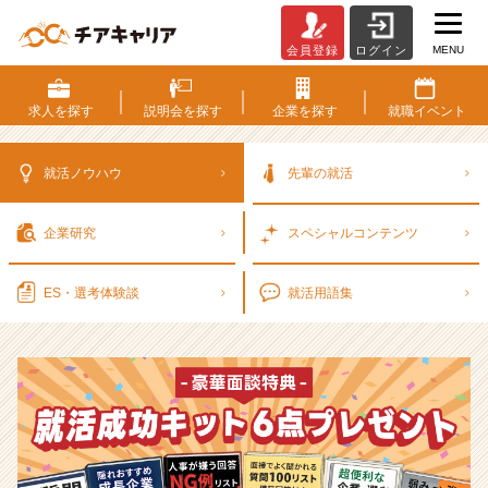
MENU
会員登録
ログイン
選
考
対
求人を
探す
説明会を
探す
企業を
探す
就職
イベント
策・
就
活
就活ノウハウ
先輩の就活
ノ
ウ
企業研究
スペシャル
コンテンツ
ハ
ウ
記
ES・選考
体験談
就活用語集
事
|
ベ
ン
チ
ャ
ー・
成