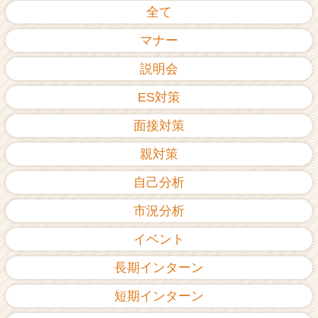
全て
ア
（C
マナー
h
e
説明会
e
r
ES対策
C
a
面接対策
r
e
親対策
e
r）
自己分析
市況分析
イベント
長期インターン
短期インターン