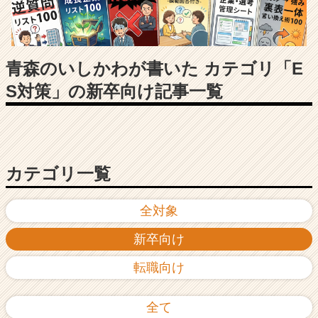
長
企
業
か
ら
青森のいしかわが書いた カテゴリ「E
ス
S対策」の新卒向け記事一覧
カ
ウ
ト
が
届
く
カテゴリ一覧
就
活
全対象
サ
イ
新卒向け
ト
チ
転職向け
ア
キ
ャ
全て
リ