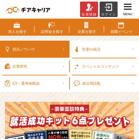
MENU
会員登録
ログイン
選
考
対
求人を
探す
説明会を
探す
企業を
探す
就職
イベント
策・
就
活
就活ノウハウ
先輩の就活
ノ
ウ
企業研究
スペシャル
コンテンツ
ハ
ウ
記
ES・選考
体験談
就活用語集
事
|
ベ
ン
チ
ャ
ー・
成