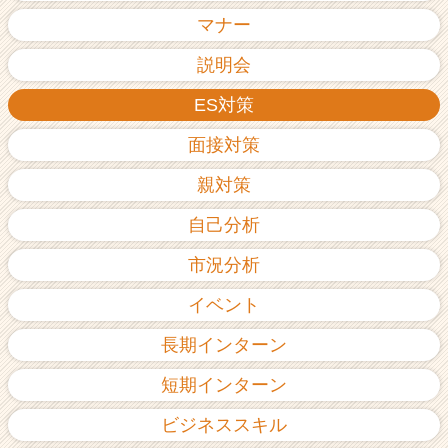
ア
マナー
（C
h
説明会
e
ES対策
e
r
面接対策
C
a
親対策
r
e
自己分析
e
r）
市況分析
イベント
長期インターン
短期インターン
ビジネススキル