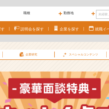
探す
説明会を
探す
企業を
探す
就職
イ
企業研究
スペシャル
コンテンツ