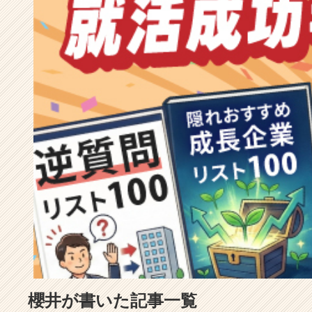
成
長
企
業
か
ら
ス
カ
ウ
ト
が
届
く
就
活
サ
イ
ト
チ
ア
櫻井が書いた記事一覧
キ