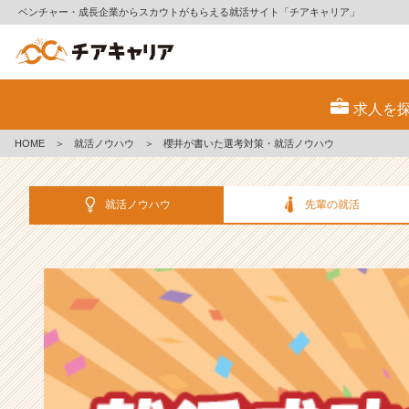
ベンチャー・成長企業からスカウトがもらえる就活サイト「チアキャリア」
選
考
求人を
対
策・
HOME
＞
就活ノウハウ
＞
櫻井が書いた選考対策・就活ノウハウ
就
活
ノ
就活ノウハウ
先輩の就活
ウ
ハ
ウ
記
事
|
ベ
ン
チ
ャ
ー・