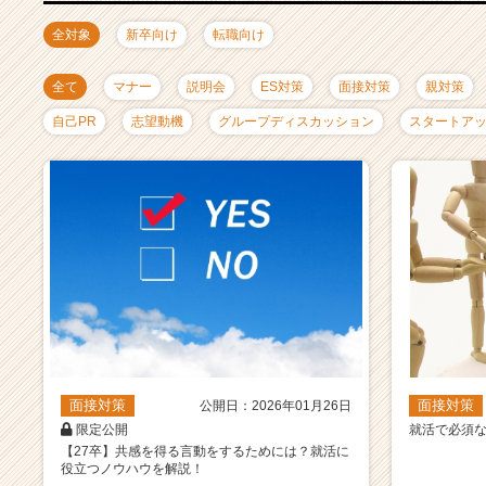
ャ
リ
全対象
新卒向け
転職向け
ア
（C
全て
マナー
説明会
ES対策
面接対策
親対策
h
e
自己PR
志望動機
グループディスカッション
スタートア
e
r
C
a
r
e
e
r）
面接対策
面接対策
公開日：2026年01月26日
限定公開
就活で必須
【27卒】共感を得る言動をするためには？就活に
役立つノウハウを解説！