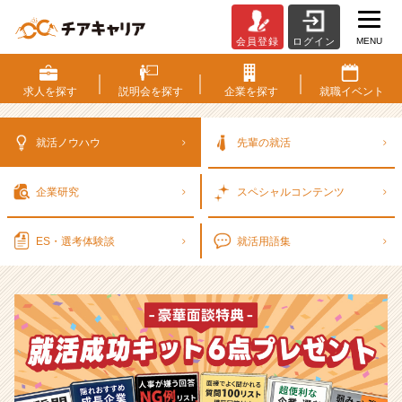
MENU
会員登録
ログイン
選
考
対
求人を
探す
説明会を
探す
企業を
探す
就職
イベント
策・
就
活
就活ノウハウ
先輩の就活
ノ
ウ
企業研究
スペシャル
コンテンツ
ハ
ウ
記
ES・選考
体験談
就活用語集
事
|
ベ
ン
チ
ャ
ー・
成