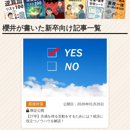
長
企
業
か
ら
櫻井が書いた新卒向け記事一覧
ス
カ
ウ
ト
が
届
く
就
活
サ
イ
ト
面接対策
公開日：2026年01月26日
チ
限定公開
ア
【27卒】共感を得る言動をするためには？就活に
キ
役立つノウハウを解説！
ャ
リ