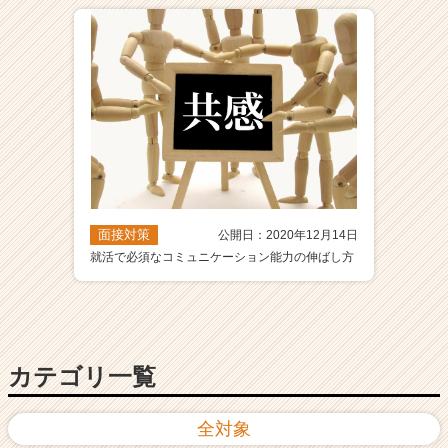
ア
（C
h
e
e
r
C
a
r
e
e
面接対策
公開日：2020年12月14日
r）
就活で必須なコミュニケーション能力の伸ばし方
カテゴリ一覧
全対象