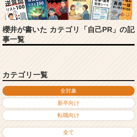
長
企
業
か
ら
櫻井が書いた カテゴリ「自己PR」の記
ス
事一覧
カ
ウ
ト
が
届
く
カテゴリ一覧
就
活
全対象
サ
イ
新卒向け
ト
チ
転職向け
ア
キ
ャ
全て
リ