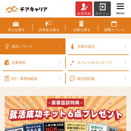
MENU
会員登録
ログイン
選
考
対
求人を
探す
説明会を
探す
企業を
探す
就職
イベント
策・
就
活
就活ノウハウ
先輩の就活
ノ
ウ
企業研究
スペシャル
コンテンツ
ハ
ウ
記
ES・選考
体験談
就活用語集
事
|
ベ
ン
チ
ャ
ー・
成