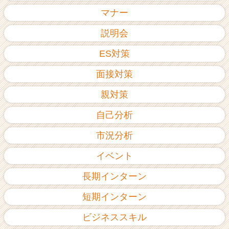
ア
マナー
（C
h
説明会
e
ES対策
e
r
面接対策
C
a
親対策
r
e
自己分析
e
r）
市況分析
イベント
長期インターン
短期インターン
ビジネススキル