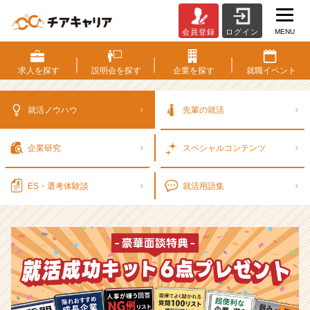
MENU
会員登録
ログイン
選
考
対
求人を
探す
説明会を
探す
企業を
探す
就職
イベント
策・
就
活
就活ノウハウ
先輩の就活
ノ
ウ
企業研究
スペシャル
コンテンツ
ハ
ウ
記
ES・選考
体験談
就活用語集
事
|
ベ
ン
チ
ャ
ー・
成