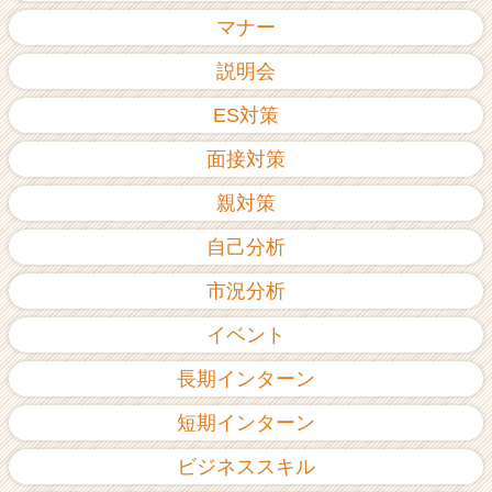
ア
マナー
（C
h
説明会
e
ES対策
e
r
面接対策
C
a
親対策
r
e
自己分析
e
r）
市況分析
イベント
長期インターン
短期インターン
ビジネススキル