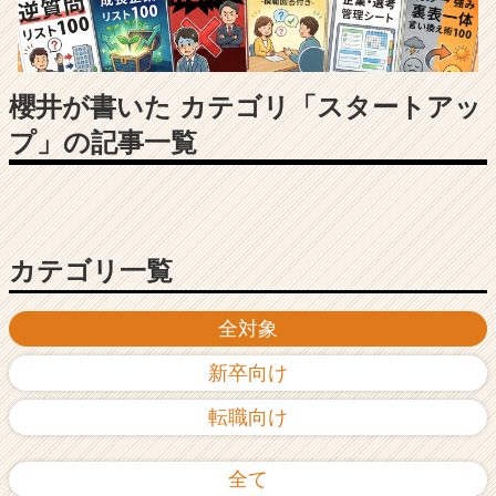
長
企
業
か
ら
櫻井が書いた カテゴリ「スタートアッ
ス
プ」の記事一覧
カ
ウ
ト
が
届
く
カテゴリ一覧
就
活
全対象
サ
イ
新卒向け
ト
チ
転職向け
ア
キ
ャ
全て
リ