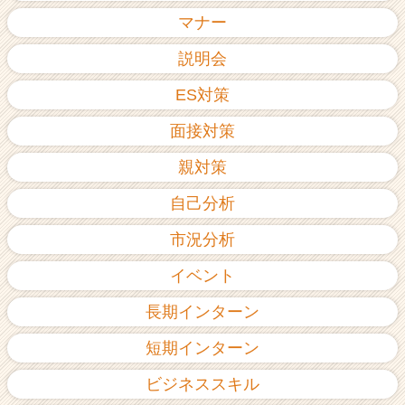
ア
マナー
（C
h
説明会
e
ES対策
e
r
面接対策
C
a
親対策
r
e
自己分析
e
r）
市況分析
イベント
長期インターン
短期インターン
ビジネススキル