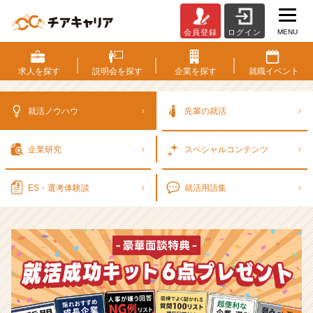
MENU
会員登録
ログイン
選
考
対
求人を
探す
説明会を
探す
企業を
探す
就職
イベント
策・
就
活
就活ノウハウ
先輩の就活
ノ
ウ
企業研究
スペシャル
コンテンツ
ハ
ウ
記
ES・選考
体験談
就活用語集
事
|
ベ
ン
チ
ャ
ー・
成