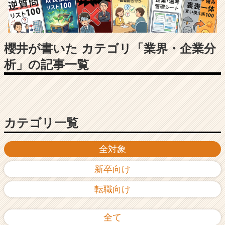
長
企
業
か
ら
櫻井が書いた カテゴリ「業界・企業分
ス
析」の記事一覧
カ
ウ
ト
が
届
く
カテゴリ一覧
就
活
全対象
サ
イ
新卒向け
ト
チ
転職向け
ア
キ
ャ
全て
リ