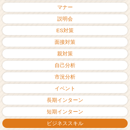
ア
マナー
（C
h
説明会
e
ES対策
e
r
面接対策
C
a
親対策
r
e
自己分析
e
r）
市況分析
イベント
長期インターン
短期インターン
ビジネススキル