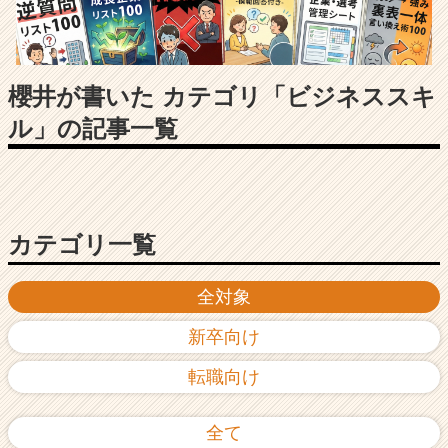
長
企
業
か
ら
櫻井が書いた カテゴリ「ビジネススキ
ス
ル」の記事一覧
カ
ウ
ト
が
届
く
カテゴリ一覧
就
活
全対象
サ
イ
新卒向け
ト
チ
転職向け
ア
キ
ャ
全て
リ