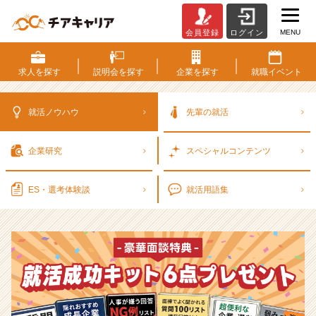
MENU
会員登録
ログイン
選
考
対
求人を
探す
説明会を
探す
企業を
探す
就職
イベント
策・
就
活
就活ノウハウ
先輩の就活
ノ
ウ
企業研究
スペシャル
コンテンツ
ハ
ウ
記
ES・選考
体験談
就活用語集
事
|
ベ
ン
チ
ャ
ー・
成