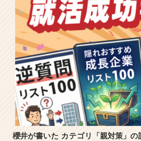
成
長
企
業
か
ら
ス
カ
ウ
ト
が
届
く
就
活
サ
イ
ト
チ
ア
櫻井が書いた カテゴリ「親対策」の
キ