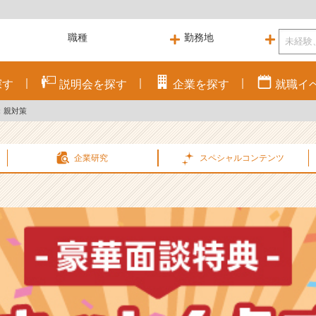
探す
説明会を
探す
企業を
探す
就職
イ
：親対策
企業研究
スペシャル
コンテンツ