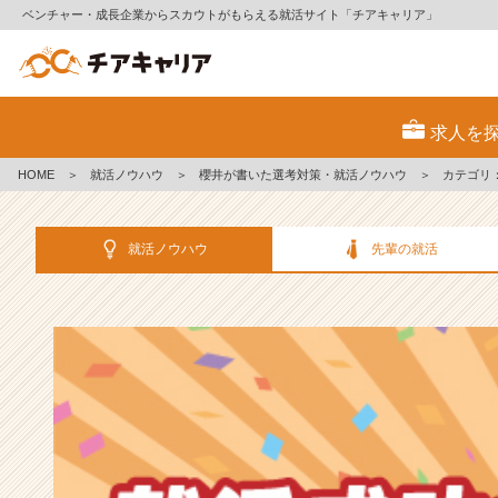
ベンチャー・成長企業からスカウトがもらえる就活サイト「チアキャリア」
選
考
求人を
対
策・
HOME
＞
就活ノウハウ
＞
櫻井が書いた選考対策・就活ノウハウ
＞
カテゴリ
就
活
ノ
就活ノウハウ
先輩の就活
ウ
ハ
ウ
記
事
|
ベ
ン
チ
ャ
ー・