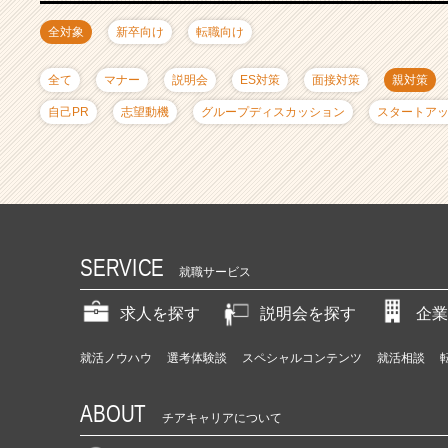
ャ
リ
全対象
新卒向け
転職向け
ア
（C
全て
マナー
説明会
ES対策
面接対策
親対策
h
e
自己PR
志望動機
グループディスカッション
スタートア
e
r
C
a
r
e
e
SERVICE
就職サービス
r）
求人を探す
説明会を探す
企業
就活ノウハウ
選考体験談
スペシャルコンテンツ
就活相談
ABOUT
チアキャリアについて