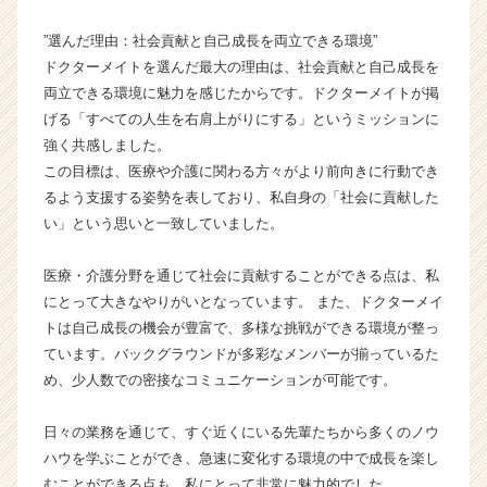
ャ
”選んだ理由：社会貢献と自己成長を両立できる環境”
ー・
成
ドクターメイトを選んだ最大の理由は、社会貢献と自己成長を
長
両立できる環境に魅力を感じたからです。ドクターメイトが掲
企
げる「すべての人生を右肩上がりにする」というミッションに
業
強く共感しました。
か
この目標は、医療や介護に関わる方々がより前向きに行動でき
ら
るよう支援する姿勢を表しており、私自身の「社会に貢献した
ス
い」という思いと一致していました。
カ
ウ
ト
医療・介護分野を通じて社会に貢献することができる点は、私
が
にとって大きなやりがいとなっています。 また、ドクターメイ
届
トは自己成長の機会が豊富で、多様な挑戦ができる環境が整っ
く
ています。バックグラウンドが多彩なメンバーが揃っているた
就
め、少人数での密接なコミュニケーションが可能です。
活
サ
イ
日々の業務を通じて、すぐ近くにいる先輩たちから多くのノウ
ト
ハウを学ぶことができ、急速に変化する環境の中で成長を楽し
チ
むことができる点も、私にとって非常に魅力的でした。