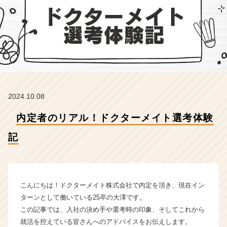
【ド
ク
タ
ー
メ
イ
ト
株
式
2024.10.08
会
社
内定者のリアル！ドクターメイト選考体験
の
タ
記
イ
ム
ラ
イ
ン】
こんにちは！ドクターメイト株式会社で内定を頂き、現在イン
|
ターンとして働いている25卒の大澤です。
ベ
この記事では、入社の決め手や選考時の印象、そしてこれから
ン
就活を控えている皆さんへのアドバイスをお伝えします。
チ