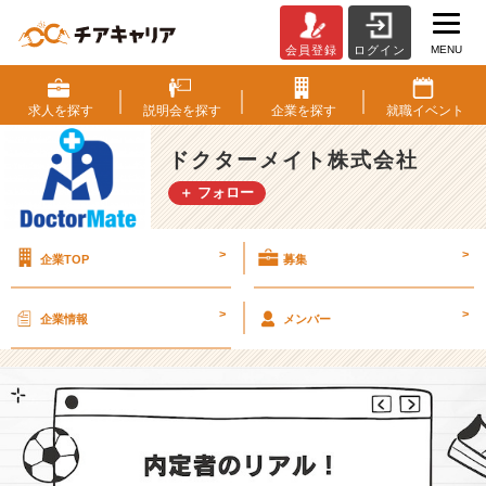
MENU
会員登録
ログイン
内
定
者
求人を
探す
説明会を
探す
企業を
探す
就職
イベント
の
リ
ドクターメイト株式会社
ア
＋ フォロー
ル！
ド
ク
>
>
企業TOP
募集
タ
ー
メ
>
>
企業情報
メンバー
イ
ト
選
考
体
験
記