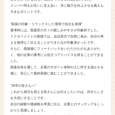
ア
メンバー同士が互いに支え合い、共に能力を向上させる風土も
キ
大きなポイントです。
ャ
リ
”面接の印象：リラックスした環境で自分を発揮”
ア
（C
選考時には、面接官の方々の親しみやすさが印象的でした。
h
ドクターメイトの面接では、会話形式で自然に進み、自分の考
e
えを無理なく伝えることができた点が印象深かったです。
e
さらに、面接後にフィードバックをいただけたのもありがた
r
く、他の企業の選考にも役立つアドバイスを得ることができま
C
した。
a
面接全体を通して、企業のサポート体制や人に対する温かさを
r
e
感じ、安心して最終面接に進むことができました。
e
r）
”26卒の皆さんへ”
これから就活を迎える皆さんにお伝えしたいのは、自分らしさ
を大切にすることです。
自分の経験や価値観を率直に伝え、企業とのマッチングをしっ
かりと意識しましょう。