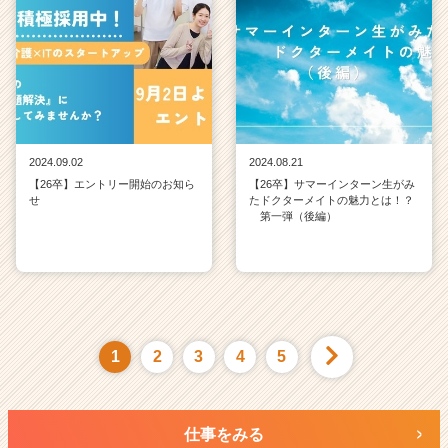
2024.09.02
2024.08.21
【26卒】エントリー開始のお知ら
【26卒】サマーインターン生がみ
せ
たドクターメイトの魅力とは！？
第一弾（後編）
1
2
3
4
5
仕事をみる