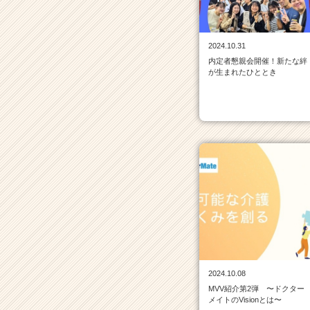
一
覧
|
2024.10.31
ベ
内定者懇親会開催！新たな絆
ン
が生まれたひととき
チ
ャ
ー・
成
長
企
業
か
ら
ス
カ
ウ
ト
が
2024.10.08
届
MVV紹介第2弾 〜ドクター
く
メイトのVisionとは〜