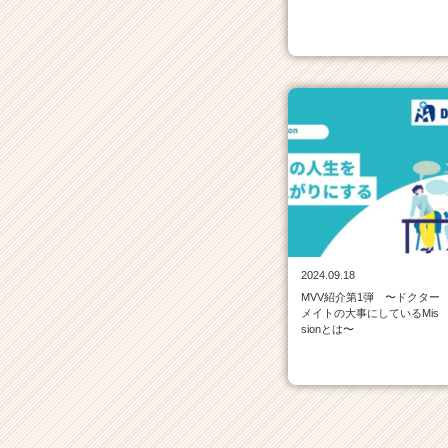
就
活
サ
イ
ト
チ
ア
キ
ャ
リ
ア
（C
h
e
2024.09.18
e
MVV紹介第1弾 〜ドクター
メイトの大事にしているMis
r
sionとは〜
C
a
r
e
e
r）