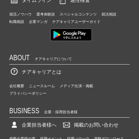
タイムライン
適性検査
ア
ッ
就活ノウハウ
選考体験談
スペシャルコンテンツ
就活相談
プ
転職相談
企業マンガ
チアキャリアユーザーガイド
|
ベ
ン
チ
ャ
ABOUT
ー・
チアキャリアについて
成
長
チアキャリアとは
企
業
会社概要
ニュースルーム
メディア出演・掲載
か
プライバシーポリシー
ら
ス
カ
BUSINESS
企業・採用担当者様
ウ
ト
企業担当者様へ
掲載のお問い合わせ
が
届
掲載企業様の声
採用イベント
採用ノウハウ
資料ダウンロード