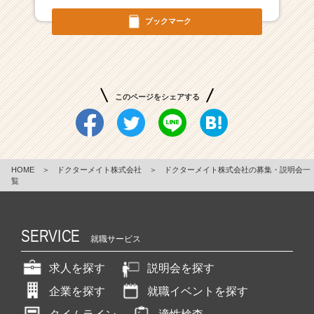
ル
ブックマーク
の
力
で
社
会
このページをシェアする
課
題
解
決
を
HOME
＞
ドクターメイト株式会社
＞
ドクターメイト株式会社の募集・説明会一
目
覧
指
す
急
SERVICE
成
就職サービス
長
ス
求人を探す
説明会を探す
タ
企業を探す
就職イベントを探す
ー
ト