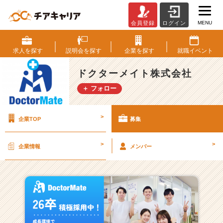
MENU
会員登録
ログイン
ド
ク
タ
求人を
探す
説明会を
探す
企業を
探す
就職
イベント
ー
メ
ドクターメイト株式会社
イ
＋ フォロー
ト
株
式
>
企業TOP
募集
会
社
の
>
>
企業情報
メンバー
採
用/
求
人
一
覧
-