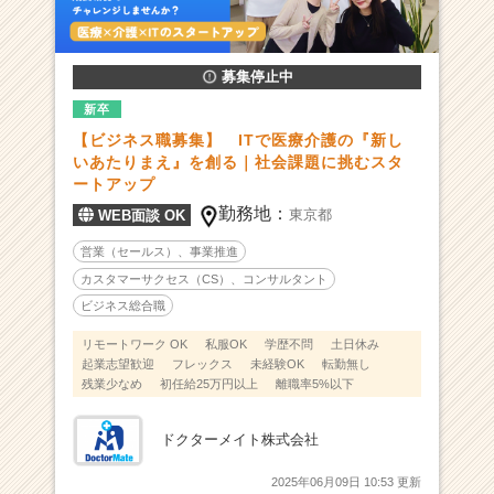
【医
療
×
介
募集停止中
護
新卒
×
【ビジネス職募集】 ITで医療介護の『新し
I
いあたりまえ』を創る｜社会課題に挑むスタ
T】
ートアップ
資
勤務地：
金
東京都
WEB面談 OK
調
営業（セールス）、事業推進
達
カスタマーサクセス（CS）、コンサルタント
1
0
ビジネス総合職
億
リモートワーク OK
私服OK
学歴不問
土日休み
円
起業志望歓迎
フレックス
未経験OK
転勤無し
を
残業少なめ
初任給25万円以上
離職率5%以下
達
成！
ドクターメイト株式会社
デ
ジ
2025年06月09日 10:53 更新
タ