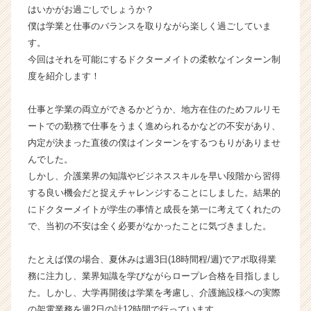
はいかがお過ごしでしょうか？
|
僕は学業と仕事のバランスを取りながら楽しく過ごしていま
ベ
ン
す。
チ
今回はそれを可能にするドクターメイトの柔軟なインターン制
ャ
度を紹介します！
ー・
成
仕事と学業の両立ができるかどうか、地方在住のためフルリモ
長
ートでの勤務で仕事をうまく進められるかなどの不安があり、
企
内定が決まった直後の僕はインターンをするつもりがありませ
業
か
んでした。
ら
しかし、介護業界の知識やビジネススキルを早い段階から習得
ス
する良い機会だと捉えチャレンジすることにしました。結果的
カ
にドクターメイトが学生の事情と成長を第一に考えてくれたの
ウ
で、当初の不安は全く必要がなかったことに気づきました。
ト
が
たとえば僕の場合、夏休みは週3日(18時間程/週)でアポ取得業
届
く
務に注力し、業界知識を学びながらロープレ合格を目指しまし
就
た。しかし、大学再開後は学業を考慮し、介護施設様への実際
活
の架電業務を週2日の計12時間で行っています。