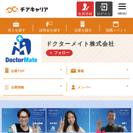
MENU
会員登録
ログイン
柔
軟
な
求人を
探す
説明会を
探す
企業を
探す
就職
イベント
働
き
ドクターメイト株式会社
方
＋ フォロー
で
見
つ
>
>
企業TOP
募集
け
る、
自
>
>
企業情報
メンバー
分
色
の
イ
ン
タ
ー