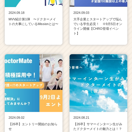
2024.09.18
2024.09.03
MVV紹介第1弾 〜ドクターメイ
大手企業とスタートアップで悩ん
トの大事にしているMissionとは〜
でいる学生必見！ ※9月5日オン
ライン開催【CHRO登壇イベン
ト】
2024.09.02
2024.08.21
【26卒】エントリー開始のお知ら
【26卒】サマーインターン生がみ
せ
たドクターメイトの魅力とは！？