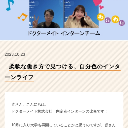
ン
ラ
イ
フ
【ド
ク
タ
ー
メ
2023.10.23
イ
ト
柔軟な働き方で見つける、自分色のインタ
株
式
ーンライフ
会
社
の
タ
イ
皆さん、こんにちは。
ム
ドクターメイト株式会社 内定者インターンの比嘉です！
ラ
イ
10月に入り大学も再開していることかと思うのですが、皆さん
ン】