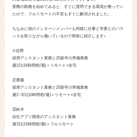
サ
実際の勤務を始めてみると、すぐに質問できる環境が整ってい
イ
たので、フルリモートの不安もすぐに解消されました。
ト
チ
ちなみに他のインターンメンバーも同様に仕事と学業とのバラ
ア
キ
ンスを取りながら働いているので簡単に紹介します♪
ャ
リ
①佐野
ア
採用アシスタント業務と25新卒の準備業務
（C
週2日(16時間程/週)＋リモート×在宅
h
e
②齋藤
e
r
採用アシスタント業務と25新卒の準備業務
C
週2~3日(10時間程/週)＋リモート×在宅
a
r
③鈴木
e
自社アプリ開発のアシスタント業務
e
週3日(15時間程/週)＋フルリモート
r）