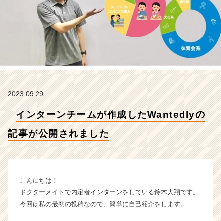
l
y
の
記
事
が
公
開
さ
2023.09.29
れ
ま
インターンチームが作成したWantedlyの
し
た
記事が公開されました
【ド
ク
タ
ー
メ
こんにちは！
イ
ドクターメイトで内定者インターンをしている鈴木大翔です。
ト
今回は私の最初の投稿なので、簡単に自己紹介をします。
株
式