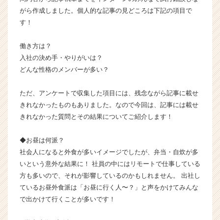
ス
がら作成しました。個人的な記事の見どころは下記の項目で
カ
す！
ウ
ト
働き方は？
が
届
入社の決め手・やりがいは？
く
どんな性格のメンバーが多い？
就
活
ただ、アンケートで収集した項目には、残念ながら記事に載せ
サ
きれなかったものもありました。なので今回は、記事には載せ
イ
きれなかった質問とその結果についてご紹介します！
ト
チ
ア
◆お昼は何派？
キ
社会人になると外食が多いイメージでしたが、弁当・自炊が多
ャ
いという意外な結果に！ 社員の中にはリモートで仕事している
リ
方も多いので、それが影響しているのかもしれません。 出社し
ア
ているお昼外食派は「お昼に行く人〜？」と声をかけてみんな
（C
で出かけて行くことが多いです！
h
e