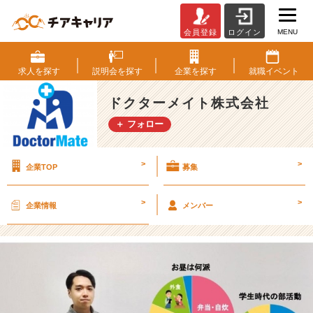
MENU
会員登録
ログイン
イ
ン
タ
求人を
探す
説明会を
探す
企業を
探す
就職
イベント
ー
ン
ドクターメイト株式会社
チ
＋ フォロー
ー
ム
が
>
>
企業TOP
募集
作
成
し
>
>
企業情報
メンバー
た
W
a
n
t
e
d