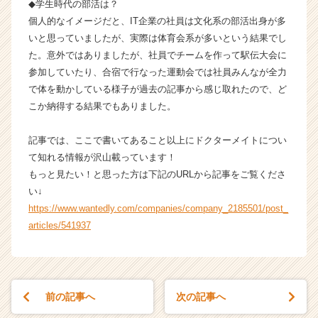
e
◆学生時代の部活は？
r
個人的なイメージだと、IT企業の社員は文化系の部活出身が多
C
いと思っていましたが、実際は体育会系が多いという結果でし
a
た。意外ではありましたが、社員でチームを作って駅伝大会に
r
参加していたり、合宿で行なった運動会では社員みんなが全力
e
で体を動かしている様子が過去の記事から感じ取れたので、ど
e
こか納得する結果でもありました。
r）
記事では、ここで書いてあること以上にドクターメイトについ
て知れる情報が沢山載っています！
もっと見たい！と思った方は下記のURLから記事をご覧くださ
い↓
https://www.wantedly.com/companies/company_2185501/post_
articles/541937
前の記事へ
次の記事へ