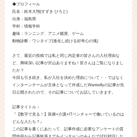
◆プロフィール
会
氏名：鈴木大翔(すずき ひろと)
社
の
出身：福島県
タ
学科：情報学科
イ
趣味：ランニング、アニメ鑑賞、ゲーム
ム
動物診断：ワシタイプ(進化し続ける好奇心の塊)
ラ
イ
さて、最近の投稿では私と同じ内定者の皆さんの入社理由な
ン】
ど、興味深い記事が沢山ありますね！皆さんはご覧になりまし
|
ベ
たか？
ン
今回も引き続き、私が入社を決めた理由について・・ではなく
チ
インターンチームが主体となって作成したWantedlyの記事が先
ャ
日公開されたので、その記事についてお話していきます。
ー・
成
記事タイトル ↓
長
『【数字で見る！】医療×介護×ITベンチャーで働いているのは
企
業
どんな人たち？』
か
この記事を書くにあたって、記事作成に必要なアンケートの質
ら
問内容から記事執筆までをインターンのみんなで試行錯誤しな