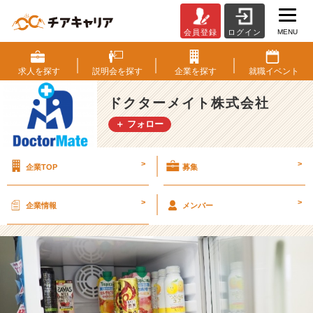
MENU
会員登録
ログイン
【2
4
卒】
求人を
探す
説明会を
探す
企業を
探す
就職
イベント
働
き
ドクターメイト株式会社
方
＋ フォロー
に
つ
い
>
>
企業TOP
募集
て
④
【ド
>
>
企業情報
メンバー
ク
タ
ー
メ
イ
ト
株