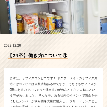
式
会
社
の
タ
イ
ム
ラ
イ
2022.12.28
ン】
|
【24卒】働き方について④
ベ
ン
チ
ャ
ー・
まずは、オフィスコンビニです！ ドクターメイトのオフィス周
成
辺にはコンビニは複数店舗あるのですが、そもそもオフィスが
長
9階にあるので、ちょっと外出るのがめんどくさいよね…とい
企
う声がありました。 そんな中、ある社内のイベントで賞金を手
業
にしたメンバーが飲み物を大量に購入し、 フリードリンクとし
か
ら
て会社に寄付してくれ、メンバーが大喜びをしたということを