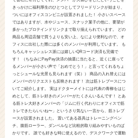
ス
きっかけに福利厚生のひとつとしてフリードリンクが始まり、
カ
ついにはオフィスコンビニが設置されました！ 小さいスペース
ウ
ではありますが、水やジュース、スナック菓子の他に、要望が
ト
多かったプロテインドリンクまで取り揃えられています。 どの
が
商品も周辺店舗で買うよりも安い上、なにより便利なので、オ
届
フィスに出社した際には多くのメンバーが利用しています。 も
く
就
ちろんキャッシュレス派には嬉しいQRコード決済も完備で
活
す！ （ちなみにPayPay決済の抽選に当たると、近くに座って
サ
るメンバーが小さい声で「おめでとう！」と言ってくれるちょ
イ
っとシュールな光景も見られます（笑）） 商品の入れ替えには
ト
メンバーのリクエストも反映されます！ 次は筋トレブースにつ
チ
いてご紹介します。 実はドクターメイトには代表の青柳をはじ
ア
めとして、筋トレ好きのメンバーがたくさんいるんです！ とあ
キ
ャ
る筋トレ大好きメンバーの「ジムに行く代わりにオフィスで筋
リ
トレできたらいいね〜」というさり気ない一言から、筋トレブ
ア
ースが設置されました。 置いてある器具はトレーニングベン
（C
チ、腹筋ローラー、ダンベルなど比較的取り組みやすいものば
h
かりです。 誰でも好きな時に使えるので、デスクワークで運動
e