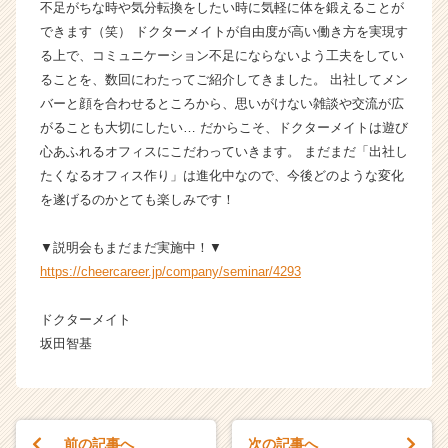
不足がちな時や気分転換をしたい時に気軽に体を鍛えることが
e
できます（笑） ドクターメイトが自由度が高い働き方を実現す
r
C
る上で、コミュニケーション不足にならないよう工夫をしてい
a
ることを、数回にわたってご紹介してきました。 出社してメン
r
バーと顔を合わせるところから、思いがけない雑談や交流が広
e
がることも大切にしたい… だからこそ、ドクターメイトは遊び
e
心あふれるオフィスにこだわっていきます。 まだまだ「出社し
r）
たくなるオフィス作り」は進化中なので、今後どのような変化
を遂げるのかとても楽しみです！
▼説明会もまだまだ実施中！▼
https://cheercareer.jp/company/seminar/4293
ドクターメイト
坂田智基
前の記事へ
次の記事へ