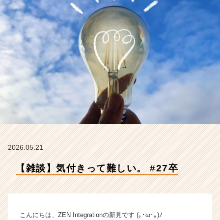
E
N
I
n
t
e
g
r
a
t
i
o
n
の
タ
2026.05.21
イ
【雑談】気付きって難しい。 #27卒
ム
ラ
イ
ン】
|
こんにちは、ZEN Integrationの新見です (｡･ω･｡)ﾉ
ベ