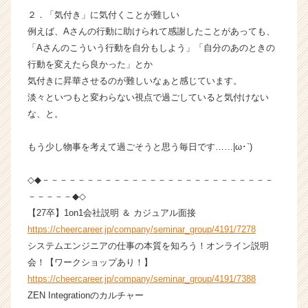
ト
２．「気付き」に気付くことが難しい
チ
例えば、Aさんの行動に助けられて感謝したことがあっても、
ア
「Aさんのこういう行動を自分もしよう」「自分のあのときの
キ
行動を変えたら良かった」とか
ャ
リ
気付きに昇華させるのが難しいなぁと感じています。
ア
淡々といつもと変わらない視点で過ごしていると気付けない
（C
な、と。
h
e
もう少し物事を考えて過ごそうと思う毎日です……|ω･`)
e
r
◇◆－－－－－－－－－－－－－－－－－－－－－－－－－－
C
a
－－－－－◆◇
r
【27卒】1on1会社説明 ＆ カジュアル面接
e
https://cheercareer.jp/company/seminar_group/4191/7278
e
システムエンジニアの仕事の本質を知ろう！オンライン説明
r）
会！【ワークショップあり！】
https://cheercareer.jp/company/seminar_group/4191/7388
ZEN Integrationのカルチャー