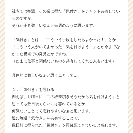
ン
社内では毎週、その週に得た「気付き」をチャット共有してい
チ
ャ
るのですが、
ー・
それが正直難しいなぁと毎週のように思います。
成
長
「気付き」とは、「こういう手段をしたらよかった！」とか
企
「こういう人がいてよかった！気を付けよう！」とか今までな
業
かった視点での発見とかですね。
か
（たまに仕事と関係ないものを共有してくれる人もいます）
ら
ス
カ
具体的に難しいなぁと思う点として…
ウ
ト
１．「気付き」を忘れる
が
例えば、月曜日に「この段差躓きそうだから気を付けよう」と
届
思っても数日後くらいには忘れているとか。
く
何気ないことって忘れやすいなぁと思います。
就
活
逆に毎週「気付き」を共有することで、
サ
数日前に得られた「気付き」を再確認できていると感じます。
イ