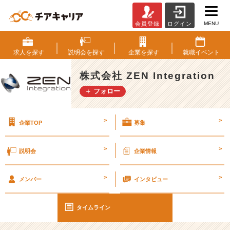
MENU
会員登録
ログイン
【雑
談】
気
求人を
探す
説明会を
探す
企業を
探す
就職
イベント
付
き
株式会社 ZEN Integration
っ
＋ フォロー
て
難
し
>
>
企業TOP
募集
い。
#
2
>
>
説明会
企業情報
7
卒
>
>
【株
メンバー
インタビュー
式
会
タイムライン
社
Z