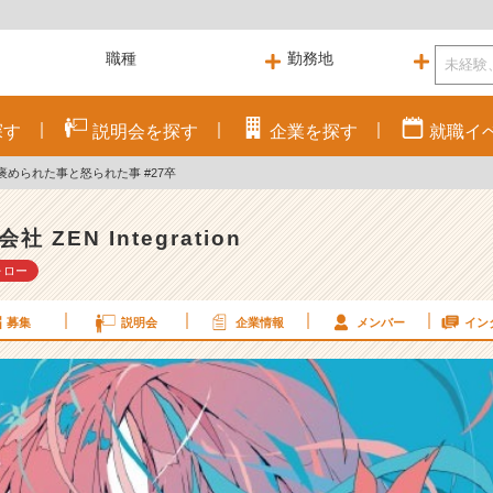
探す
説明会を
探す
企業を
探す
就職
イ
められた事と怒られた事 #27卒
社 ZEN Integration
ォロー
募集
説明会
企業情報
メンバー
イン