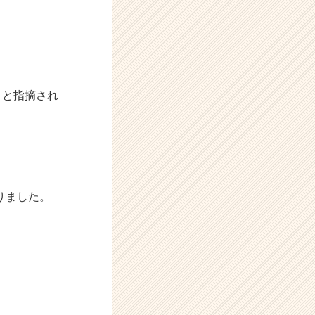
。と指摘され
りました。