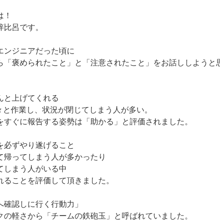
は！
onの梓比呂です。
エンジニアだった頃に
ら「褒められたこと」と「注意されたこと」をお話ししようと
】
んと上げてくれる
黙々と作業し、状況が閉じてしまう人が多い。
をすぐに報告する姿勢は「助かる」と評価されました。
を必ずやり遂げること
て帰ってしまう人が多かったり
てしまう人がいる中
れることを評価して頂きました。
へ確認しに行く行動力」
クの軽さから「チームの鉄砲玉」と呼ばれていました。