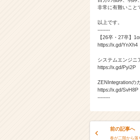
e
非常に有難いこと
r
C
以上です。
a
--------
r
e
【26卒・27卒】
e
https://x.gd/YnXh4
r）
システムエンジニ
https://x.gd/Pyi2P
ZENIntegratio
https://x.gd/SvH8P
--------
前の記事へ
春が二階から落ち