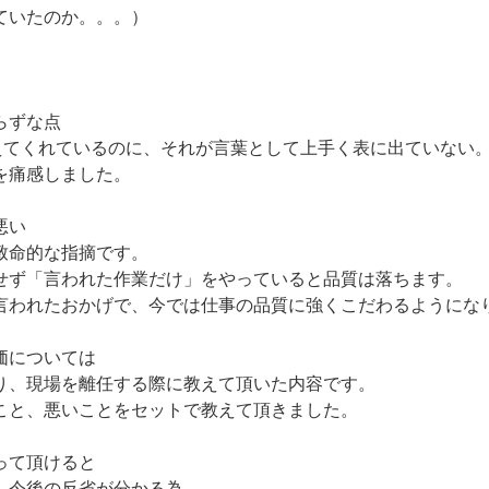
ていたのか。。。）
】
らずな点
考えてくれているのに、それが言葉として上手く表に出ていない
を痛感しました。
悪い
致命的な指摘です。
せず「言われた作業だけ」をやっていると品質は落ちます。
言われたおかげで、今では仕事の品質に強くこだわるようにな
価については
り、現場を離任する際に教えて頂いた内容です。
こと、悪いことをセットで教えて頂きました。
って頂けると
、今後の反省が分かる為