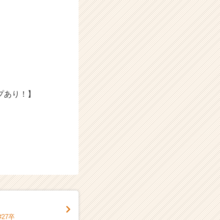
プあり！】
27卒