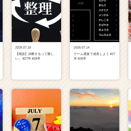
2026.07.16
2026.07.14
【雑談】決断するって難し
ゲーム感覚で成長しよう #27
い。 #27卒 #28卒
卒 #28卒