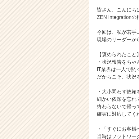
i
o
皆さん、こんにち
n
ZEN Integrati
の
タ
今回は、私が若手
イ
現場のリーダーか
ム
ラ
イ
【褒められたこと
ン】
・状況報告をちゃ
|
IT業界は一人で
ベ
だからこそ、状況
ン
チ
・大小問わず依頼
ャ
細かい依頼を忘れ
ー・
成
終わらないで帰っ
長
確実に対応してく
企
業
・「すぐにお客様
か
当時はフットワー
ら