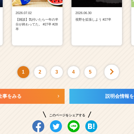
2026.07.02
2026.06.30
【雑談】気付いたら一年の半
視野を拡張しよう #27卒
分が終わってた。 #27卒 #28
卒
1
2
3
4
5
仕事をみる
説明会情報を
このページをシェアする