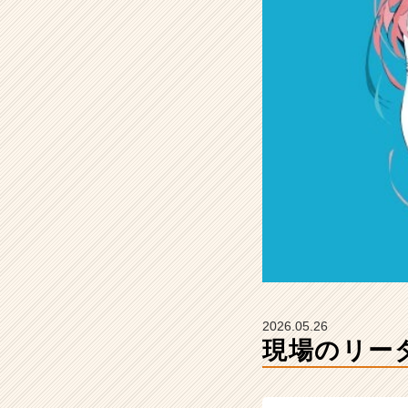
た
事
#
2
7
卒
【株
式
会
社
Z
E
N
I
n
t
e
2026.05.26
g
現場のリー
r
a
t