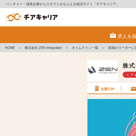
ベンチャー・成長企業からスカウトがもらえる就活サイト「チアキャリア」
現
場
求人を
の
リ
HOME
＞
株式会社 ZEN Integration
＞
タイムライン一覧
＞
現場のリーダーに褒
ー
ダ
ー
株式会
に
＋ フ
褒
め
ら
企業TOP
れ
た
事
と
怒
ら
れ