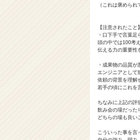
（これは褒められ
ス
カ
ウ
ト
【注意されたこと
が
・口下手で言葉足
届
頭の中では100
く
伝える力の重要性
就
活
・成果物の品質が
サ
イ
エンジニアとして
ト
依頼の背景を理解
チ
若手の頃にこれを
ア
キ
ちなみに上記の評
ャ
飲み会の場だった
リ
どちらの場も良い
ア
（C
h
こういった事を言
e
自分の強み、弱み