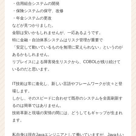
カ
・信用組合システムの開発
ウ
・保険システムの保守、改修
ト
・年金システムの更改
が
などが見つかりました。
届
金額は安いかもしれませんが、一応あるようです。
く
特に金融・自治体系システムはリスク管理が重要で
就
「安定して動いているものを無理に変えられない」というのが
活
サ
あるかもしれません。
イ
リプレイスによる障害発生リスクから、COBOLが残り続けて
ト
いるのだと思います。
チ
ア
IT技術は常に進化し、新しい言語やフレームワークが次々と登
キ
場します。
ャ
しかし、そのスピードに合わせて既存のシステムを全面刷新す
リ
ア
るのは簡単ではありません。
（C
技術革新と現場の実情の間には、どうしてもギャップが生まれ
h
ます。
e
e
私自身は現在Javaエンジニアとして働いていますが、Javaもい