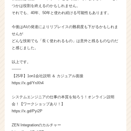
r
つかは役割を終えるのかもしれません。
C
それでも、40年、50年と使われ続ける可能性もあります。
a
r
e
今後はAIの発達によりリプレイスの難易度も下がるかもしれま
e
せんが
r）
どんな技術でも「長く使われるもの」は意外と残るものなのだ
と感じました。
以上です。
--------
【25卒】1on1会社説明 ＆ カジュアル面接
https://x.gd/YnXh4
システムエンジニアの仕事の本質を知ろう！オンライン説明
会！【ワークショップあり！】
https://x.gd/Pyi2P
ZEN Integrationのカルチャー