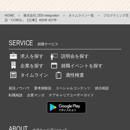
HOME
＞
株式会社 ZEN Integration
＞
タイムライン一覧
＞
プログラミング言
語「COBOL」【仕事】 #26卒 #27卒
SERVICE
就職サービス
求人を探す
説明会を探す
企業を探す
就職イベントを探す
タイムライン
適性検査
就活ノウハウ
選考体験談
スペシャルコンテンツ
就活相談
転職相談
企業マンガ
チアキャリアユーザーガイド
ABOUT