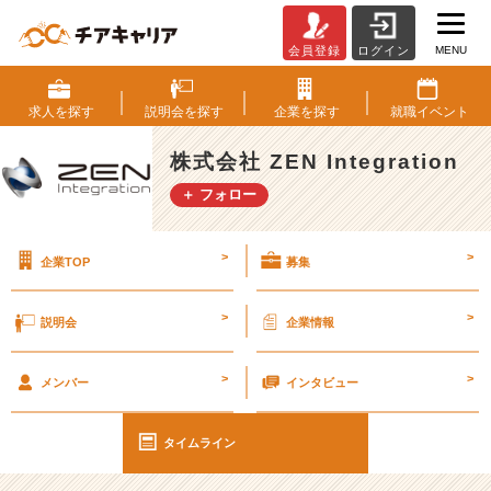
MENU
会員登録
ログイン
プ
ロ
グ
求人を
探す
説明会を
探す
企業を
探す
就職
イベント
ラ
ミ
株式会社 ZEN Integration
ン
＋ フォロー
グ
言
語
>
>
企業TOP
募集
「C
O
B
>
>
説明会
企業情報
O
L」
>
>
【仕
メンバー
インタビュー
事】
#
タイムライン
2
6