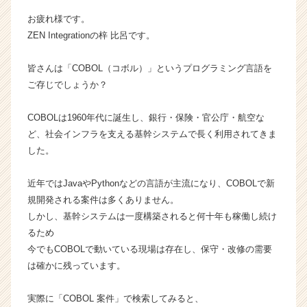
n
お疲れ様です。
の
ZEN Integrationの梓 比呂です。
タ
イ
皆さんは「COBOL（コボル）」というプログラミング言語を
ム
ラ
ご存じでしょうか？
イ
ン】
COBOLは1960年代に誕生し、銀行・保険・官公庁・航空な
|
ど、社会インフラを支える基幹システムで長く利用されてきま
ベ
した。
ン
チ
近年ではJavaやPythonなどの言語が主流になり、COBOLで新
ャ
ー・
規開発される案件は多くありません。
成
しかし、基幹システムは一度構築されると何十年も稼働し続け
長
るため
企
今でもCOBOLで動いている現場は存在し、保守・改修の需要
業
は確かに残っています。
か
ら
実際に「COBOL 案件」で検索してみると、
ス