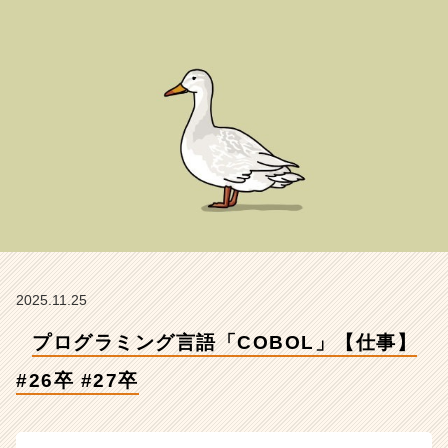
卒
#
2
7
卒
【株
式
会
社
Z
E
N
I
n
t
2025.11.25
e
プログラミング言語「COBOL」【仕事】
g
r
#26卒 #27卒
a
t
i
o