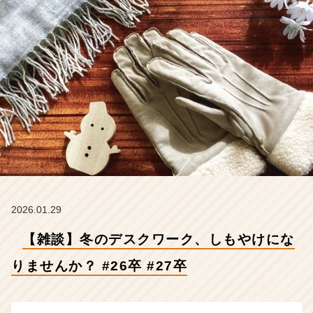
ん
か？
#
2
6
卒
#
2
7
卒
【株
式
会
社
Z
2026.01.29
E
【雑談】冬のデスクワーク、しもやけにな
N
I
りませんか？ #26卒 #27卒
n
t
e
g