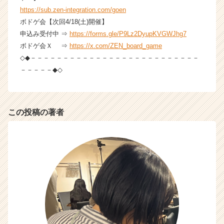
ア
https://sub.zen-integration.com/goen
（C
ボドゲ会【次回4/18(土)開催】
h
e
申込み受付中 ⇒
https://forms.gle/P9Lz2DyupKVGWJhg7
e
ボドゲ会Ｘ ⇒
https://x.com/ZEN_board_game
r
◇◆－－－－－－－－－－－－－－－－－－－－－－－－－－
C
－－－－－◆◇
a
r
e
e
この投稿の著者
r）