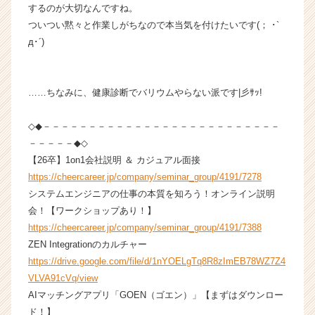
企
するのが大切なんですね。
業
ついつい黙々と作業しがちなので本当気を付けたいです(； ･`
か
д･´)
ら
ス
カ
……ちなみに、健康診断でバリウムやらない派です|彡ｻｯ!
ウ
ト
が
◇◆－－－－－－－－－－－－－－－－－－－－－－－－－－
届
－－－－－◆◇
く
【26卒】1on1会社説明 ＆ カジュアル面接
就
https://cheercareer.jp/company/seminar_group/4191/7278
活
システムエンジニアの仕事の本質を知ろう！オンライン説明
サ
会！【ワークショップあり！】
イ
https://cheercareer.jp/company/seminar_group/4191/7388
ト
チ
ZEN Integrationのカルチャー
ア
https://drive.google.com/file/d/1nYOELgTq8R8zImEB78WZ7Z4
キ
VLVA91cVq/view
ャ
AIマッチングアプリ「GOEN（ゴエン）」【まずはダウンロー
リ
ド！】