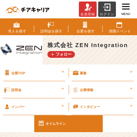
MENU
会員登録
ログイン
【雑
談】
冬
求人を
探す
説明会を
探す
企業を
探す
就職
イベント
の
デ
株式会社 ZEN Integration
ス
＋ フォロー
ク
ワ
ー
>
>
企業TOP
募集
ク、
し
も
>
>
説明会
企業情報
や
け
>
>
に
メンバー
インタビュー
な
り
タイムライン
ま
せ