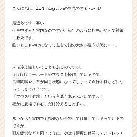
r
こんにちは、ZEN Integrationの新見です (｡･ω･｡)ﾉ
a
t
最近冬です！寒い！
i
仕事中ずっと室内なのですが、毎年のように指先が冷えて対策
o
n
に必死です。
の
酷いとしもやけになって左右で指の太さが違う状態に……。
タ
イ
ム
末端冷え性ということもあるのですが、
ラ
ほぼほぼキーボードやマウスを操作しているので、
イ
長時間腕や手首が同じ状態になってしまって血行不良などにな
ン】
|
ってしまうそうです。
ベ
「マウス症候群」という言葉もあるみたいですね！
ン
確かに夏場でも右手だけ冷えること多い。
チ
ャ
寒いからと室内でも指先ない手袋して仕事してしまっているの
ー・
ですが、
成
眼精疲労などと同じように、やはり適度に休憩してストレッチ
長