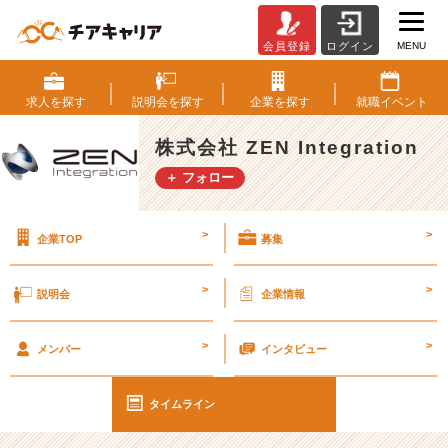
MENU
会員登録
ログイン
自
社
サ
求人を
探す
説明会を
探す
企業を
探す
就職
イベント
ー
ビ
株式会社 ZEN Integration
ス
＋ フォロー
開
発・
S
>
>
企業TOP
募集
E
S
に
>
>
説明会
企業情報
つ
い
>
>
て
メンバー
インタビュー
【仕
事】
タイムライン
#
2