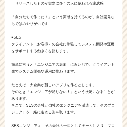
ス
リリースしたものが実際に多くの人に使われる達成感
カ
ウ
「自分たちで作った！」という実感を持てるのが、自社開発な
ト
らではのやりがいです。
が
届
■SES
く
クライアント（お客様）の会社に常駐してシステム開発や運用
就
活
をサポートする働き方を指します。
サ
イ
簡単に言うと「エンジニアの派遣」に近い形で、クライアント
ト
先でシステム開発や運用に携わります。
チ
ア
たとえば、大企業が新しいアプリを作るとします。
キ
そのとき「エンジニアが足りない！」という状況になることが
ャ
リ
あります。
ア
そこで、SESの会社が自社のエンジニアを派遣して、そのプロ
（C
ジェクトを一緒に進める形を取ります。
h
e
SESエンジニアは、その会社の一員としてチームに入り、プロ