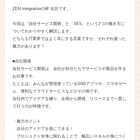
o
ZEN Integrationの梓 比呂です。
n
の
今回は「自社サービス開発」と「SES」という2つの働き方に
タ
ついてわかりやすく解説します。
イ
ム
どちらもIT業界ではよく耳にする言葉ですが、それぞれ違った
ラ
魅力があります！
イ
ン】
■自社開発
|
自社サービス開発は、会社が自分たちでサービスや製品を作る
ベ
お仕事です。
ン
たとえば、みんなが普段使っているSNSアプリや、スマホゲー
チ
ャ
ム、便利なクラウドサービスなどがその例です。
ー・
自社内でアイデアを練り、企画から開発、リリースまで一貫し
成
て行うのが特徴です。
長
企
・魅力ポイント
業
自分のアイデアを形にできる！
か
プロジェクト全体に関わることで、幅広いスキルが身につく
ら