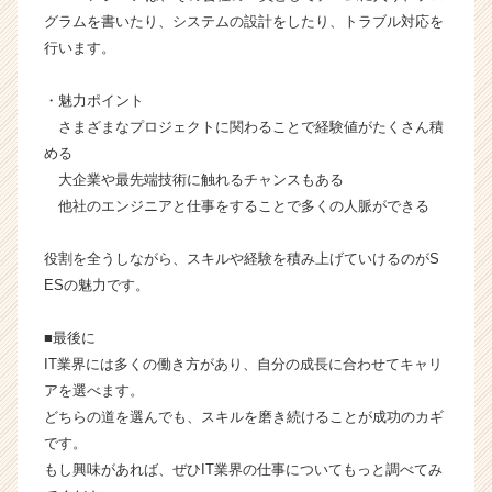
e
グラムを書いたり、システムの設計をしたり、トラブル対応を
r
行います。
C
a
r
・魅力ポイント
e
さまざまなプロジェクトに関わることで経験値がたくさん積
e
める
r）
大企業や最先端技術に触れるチャンスもある
他社のエンジニアと仕事をすることで多くの人脈ができる
役割を全うしながら、スキルや経験を積み上げていけるのがS
ESの魅力です。
■最後に
IT業界には多くの働き方があり、自分の成長に合わせてキャリ
アを選べます。
どちらの道を選んでも、スキルを磨き続けることが成功のカギ
です。
もし興味があれば、ぜひIT業界の仕事についてもっと調べてみ