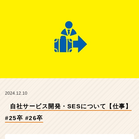
5
卒
#
2
6
卒
【株
式
会
社
Z
E
N
I
n
2024.12.10
t
自社サービス開発・SESについて【仕事】
e
g
#25卒 #26卒
r
a
t
i