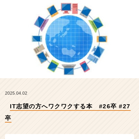
2
7
卒
【株
式
会
社
Z
E
N
I
n
t
e
g
2025.04.02
r
IT志望の方へワクワクする本 #26卒 #27
a
t
卒
i
o
n
の