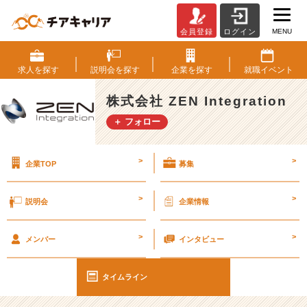
MENU
会員登録
ログイン
I
T
志
求人を
探す
説明会を
探す
企業を
探す
就職
イベント
望
の
株式会社 ZEN Integration
方
＋ フォロー
へ
ワ
ク
>
>
企業TOP
募集
ワ
ク
す
>
>
説明会
企業情報
る
本
>
>
#
メンバー
インタビュー
2
6
タイムライン
卒
#