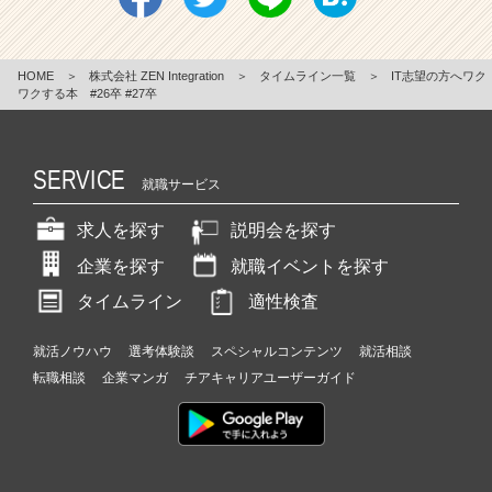
HOME
＞
株式会社 ZEN Integration
＞
タイムライン一覧
＞
IT志望の方へワク
ワクする本 #26卒 #27卒
SERVICE
就職サービス
求人を探す
説明会を探す
企業を探す
就職イベントを探す
タイムライン
適性検査
就活ノウハウ
選考体験談
スペシャルコンテンツ
就活相談
転職相談
企業マンガ
チアキャリアユーザーガイド