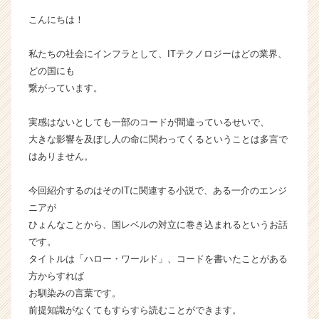
タ
こんにちは！
イ
ム
私たちの社会にインフラとして、ITテクノロジーはどの業界、
ラ
どの国にも
イ
ン】
繋がっています。
|
ベ
実感はないとしても一部のコードが間違っているせいで、
ン
大きな影響を及ぼし人の命に関わってくるということは多言で
チ
はありません。
ャ
ー・
今回紹介するのはそのITに関連する小説で、ある一介のエンジ
成
長
ニアが
企
ひょんなことから、国レベルの対立に巻き込まれるというお話
業
です。
か
タイトルは「ハロー・ワールド」、コードを書いたことがある
ら
方からすれば
ス
お馴染みの言葉です。
カ
前提知識がなくてもすらすら読むことができます。
ウ