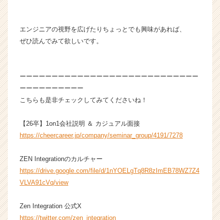
ト
が
届
エンジニアの視野を広げたりちょっとでも興味があれば、
く
ぜひ読んでみて欲しいです。
就
活
サ
ーーーーーーーーーーーーーーーーーーーーーーーーーーーー
イ
ト
ーーーーーーーーーー
チ
こちらも是非チェックしてみてくださいね！
ア
キ
【26卒】1on1会社説明 ＆ カジュアル面接
ャ
https://cheercareer.jp/company/seminar_group/4191/7278
リ
ア
ZEN Integrationのカルチャー
（C
h
https://drive.google.com/file/d/1nYOELgTq8R8zImEB78WZ7Z4
e
VLVA91cVq/view
e
r
Zen Integration 公式X
C
https://twitter.com/zen_integration