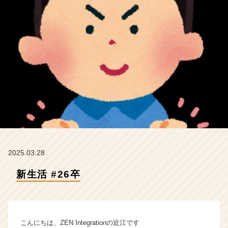
r
a
t
i
o
n
の
タ
イ
ム
ラ
イ
ン】
|
ベ
2025.03.28
ン
新生活 #26卒
チ
ャ
ー・
成
長
こんにちは、ZEN Integrationの近江です
企