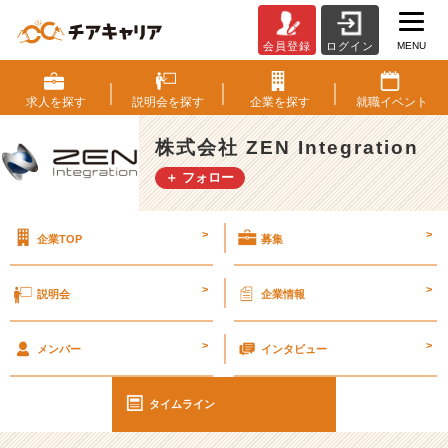
MENU
会員登録
ログイン
新
生
活
求人を
探す
説明会を
探す
企業を
探す
就職
イベント
#
2
株式会社 ZEN Integration
6
＋ フォロー
卒
【株
式
>
>
企業TOP
募集
会
社
Z
>
>
説明会
企業情報
E
N
>
>
I
メンバー
インタビュー
n
t
タイムライン
e
g