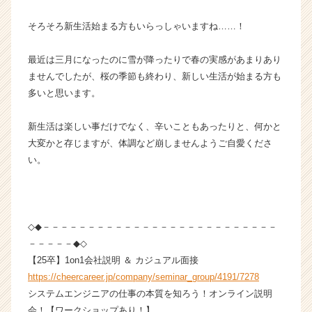
業
そろそろ新生活始まる方もいらっしゃいますね……！
か
ら
ス
最近は三月になったのに雪が降ったりで春の実感があまりあり
カ
ませんでしたが、桜の季節も終わり、新しい生活が始まる方も
ウ
多いと思います。
ト
が
新生活は楽しい事だけでなく、辛いこともあったりと、何かと
届
大変かと存じますが、体調など崩しませんようご自愛くださ
く
就
い。
活
サ
イ
ト
◇◆－－－－－－－－－－－－－－－－－－－－－－－－－－
チ
－－－－－◆◇
ア
【25卒】1on1会社説明 ＆ カジュアル面接
キ
ャ
https://cheercareer.jp/company/seminar_group/4191/7278
リ
システムエンジニアの仕事の本質を知ろう！オンライン説明
ア
会！【ワークショップあり！】