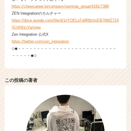
（C
https://cheercareer.jp/company/seminar_group/4191/7388
h
ZEN Integrationのカルチャー
e
https://drive.google.com/file/d/1nYOELgTq8R8zImEB78WZ7Z4
e
VLVA91cVq/view
r
C
Zen Integration 公式X
a
https://twitter.com/zen_integration
r
◇◆－－－－－－－－－－－－－－－－－－－－－－－－－－
e
－－－－－◆◇
e
r）
この投稿の著者