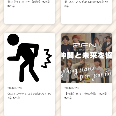
夢に見てしまった【雑談】 #27卒
新しいことを始めるには #27卒 #2
#28卒
8卒
2026.07.28
2026.07.23
体のメンテナンスをお忘れなく #2
【行事】久々！全体会議！ #27卒
7卒 #28卒
#28卒