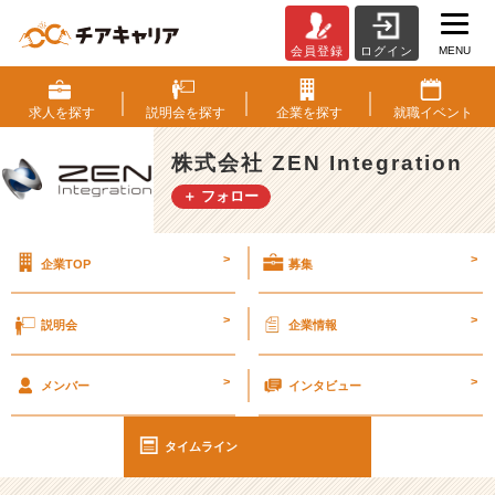
MENU
会員登録
ログイン
【最
終
回？】
求人を
探す
説明会を
探す
企業を
探す
就職
イベント
で
き
株式会社 ZEN Integration
る
＋ フォロー
こ
と
が
>
>
企業TOP
募集
増
え
て
>
>
説明会
企業情報
き
た！？
>
>
#
メンバー
インタビュー
2
5
タイムライン
卒
【株