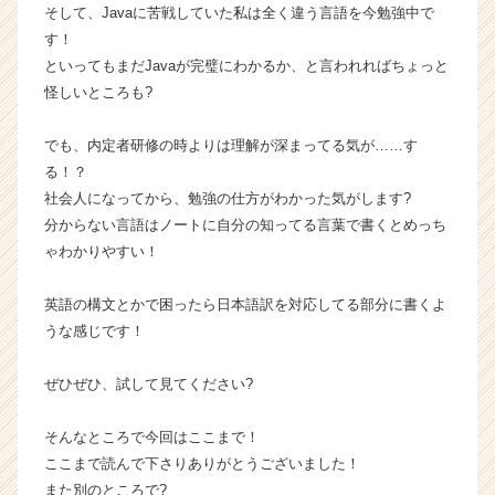
就
そして、Javaに苦戦していた私は全く違う言語を今勉強中で
活
す！
サ
といってもまだJavaが完璧にわかるか、と言われればちょっと
イ
怪しいところも?
ト
チ
でも、内定者研修の時よりは理解が深まってる気が……す
ア
る！？
キ
ャ
社会人になってから、勉強の仕方がわかった気がします?
リ
分からない言語はノートに自分の知ってる言葉で書くとめっち
ア
ゃわかりやすい！
（C
h
英語の構文とかで困ったら日本語訳を対応してる部分に書くよ
e
うな感じです！
e
r
C
ぜひぜひ、試して見てください?
a
r
そんなところで今回はここまで！
e
ここまで読んで下さりありがとうございました！
e
また別のところで?