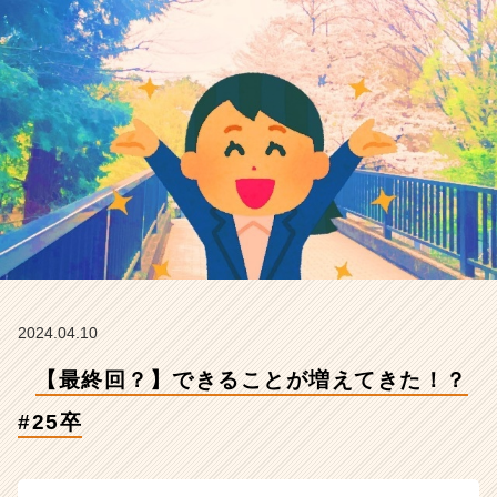
式
会
社
Z
E
N
I
n
t
e
g
r
a
t
i
2024.04.10
o
【最終回？】できることが増えてきた！？
n
の
#25卒
タ
イ
ム
ラ