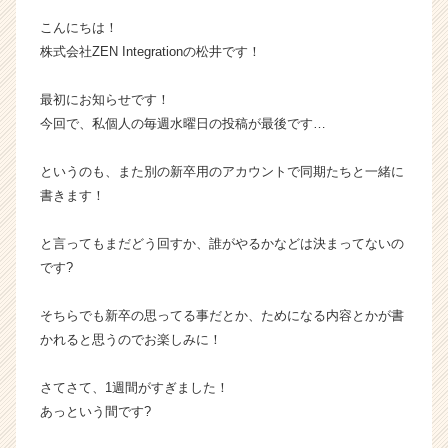
イ
こんにちは！
ン】
株式会社ZEN Integrationの松井です！
|
ベ
最初にお知らせです！
ン
チ
今回で、私個人の毎週水曜日の投稿が最後です…
ャ
ー・
というのも、また別の新卒用のアカウントで同期たちと一緒に
成
書きます！
長
企
と言ってもまだどう回すか、誰がやるかなどは決まってないの
業
です?
か
ら
ス
そちらでも新卒の思ってる事だとか、ためになる内容とかが書
カ
かれると思うのでお楽しみに！
ウ
ト
さてさて、1週間がすぎました！
が
あっという間です?
届
く