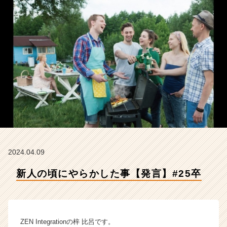
会
社
Z
E
N
I
n
t
e
g
r
a
t
i
o
2024.04.09
n
新人の頃にやらかした事【発言】#25卒
の
タ
イ
ム
ラ
ZEN Integrationの梓 比呂です。
イ