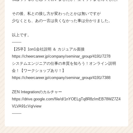
活
サ
その後、私との接し方が変わったとかは無いですが
イ
少なくとも、あの一言は良くなかった事は分かりました。
ト
チ
ア
以上です。
キ
--------
ャ
【25卒】1on1会社説明 ＆ カジュアル面接
リ
https://cheercareer.jp/company/seminar_group/4191/7278
ア
システムエンジニアの仕事の本質を知ろう！オンライン説明
（C
会！【ワークショップあり！】
h
https://cheercareer.jp/company/seminar_group/4191/7388
e
e
r
ZEN Integrationのカルチャー
C
https://drive.google.com/file/d/1nYOELgTq8R8zImEB78WZ7Z4
a
VLVA91cVq/view
r
--------
e
e
r）