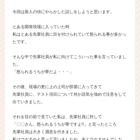
ン】
今回は新人の頃にやらかした話しをしようと思います。
|
ベ
ン
とある開発現場に入っていた時
チ
私はとある先輩社員に目を付けられていて怒られる事が多かっ
ャ
たです。
ー・
成
そんな中で先輩社員が私に向けてこういった事を言っていまし
長
た。
企
業
「怒られるうちが華だよ・・・」
か
ら
その後、現場の更に上の上司が部屋に入ってきて
ス
先輩社員に、テスト項目について何か語気を強めで注意をして
カ
出ていきました。
ウ
ト
それを目の前で見ていた私は、先輩社員に対して
が
届
「〇〇さん、怒られるうちが華ですよ!!」と言ったところ
く
先輩社員は大きく溜息を付きました。
就
私はウケるかと思って言いましたが、全くウケませんでした。