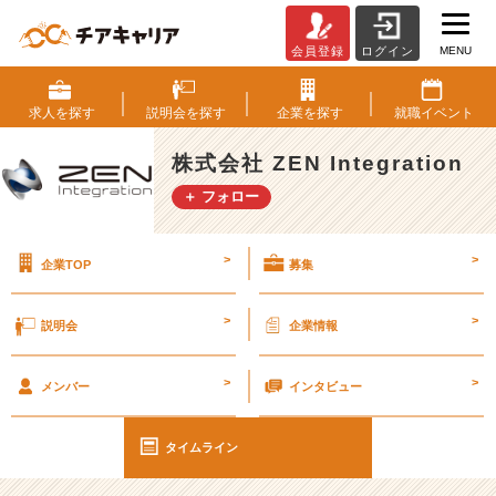
MENU
会員登録
ログイン
新
人
の
求人を
探す
説明会を
探す
企業を
探す
就職
イベント
頃
に
株式会社 ZEN Integration
や
＋ フォロー
ら
か
し
>
>
企業TOP
募集
た
事
【発
>
>
説明会
企業情報
言】
#
>
>
2
メンバー
インタビュー
5
卒
タイムライン
【株
式